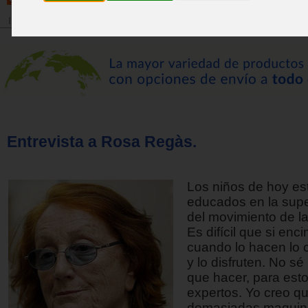
Inicio
>
Revista
Entrevista a Rosa Regàs.
Los niños de hoy es
educados en la super
del movimiento de l
Es difícil que si enc
cuando lo hacen lo
y lo disfruten. No sé
que hacer, para est
expertos. Yo creo q
demasiadas maquini