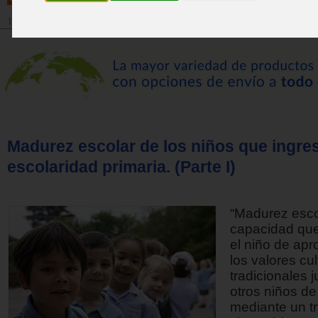
Inicio
>
Revista
Madurez escolar de los niños que ingres
escolaridad primaria. (Parte I)
“Madurez esco
capacidad qu
el niño de apr
los valores cul
tradicionales 
otros niños de
mediante un t