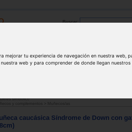
Buscar:
Formación
Directorio
Trabajo
Registro
ra mejorar tu experiencia de navegación en nuestra web, p
n nuestra web y para comprender de donde llegan nuestros v
>
Juguetes de 3 a 6 años
uetes simbólico
ñecos y complementos
>
Muñecos/as
uñeca caucásica Síndrome de Down con ga
38cm)