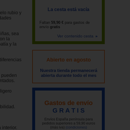
La cesta está vacía
elo rubio y
idades
Faltan
59,90 €
para gastos de
envío
gratis
iñas, sea
Ver contenido cesta
on la
atía y la
Abierto en agosto
diferencias
Nuestra tienda permanecerá
se pueden
abierta durante todo el mes
entados.
ligero
Gastos de envío
bilidad.
G R A T I S
Envíos España península para
pedidos superiores a 59,90 euros
interior.
(más iva)
(condiciones)