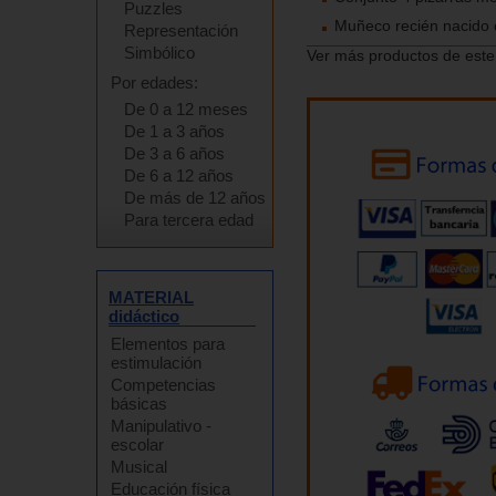
Puzzles
Muñeco recién nacido 
Representación
Simbólico
Ver más productos de este
Por edades:
De 0 a 12 meses
De 1 a 3 años
De 3 a 6 años
De 6 a 12 años
De más de 12 años
Para tercera edad
MATERIAL
didáctico
Elementos para
estimulación
Competencias
básicas
Manipulativo -
escolar
Musical
Educación física