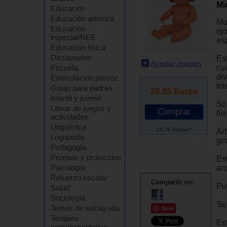
Mi
Educación
Educación artística
Mu
Educación
oj
especial/NEE
esp
Educación física
Diccionarios
Es
Ampliar imagen
cua
Escuela
di
Estimulación precoz
tol
Guías para padres
28.05
Euros
Infantil y juvenil
So
Libros de juegos y
fí
actividades
Lingüística
26.76 Dólares*
Ar
Logopedia
gi
Pedagogía
Pruebas y protocolos
Es
Psicología
aro
Refuerzo escolar
Compartir en:
Pu
Salud
Sociología
Su
Temas de autoayuda
Save
Terapias
Est
complementarias