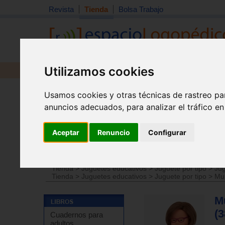
Revista
Tienda
Bolsa Trabajo
Utilizamos cookies
Revista
Libros
Material
Juguetes
Usamos cookies y otras técnicas de rastreo pa
anuncios adecuados, para analizar el tráfico e
Aceptar
Renuncio
Configurar
Tienda
>
Juguetes educativos
>
Juguetes por edades
Tienda
>
Juguetes educativos
>
Juguete por tipo
>
Jug
Tienda
>
Juguetes educativos
>
Juguete por tipo
>
Mu
M
(
Cuadernos para
adultos