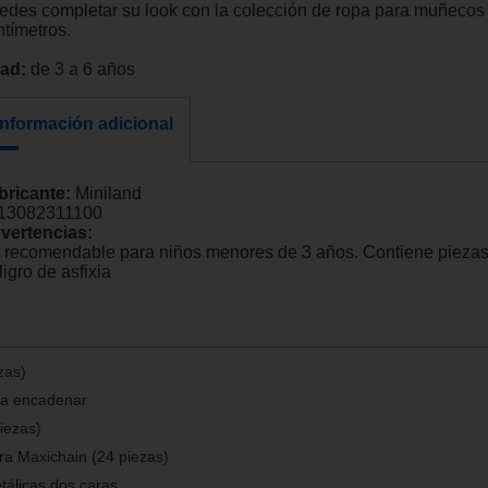
edes completar su look con la colección de ropa para muñecos
ntímetros.
ad:
de 3 a 6 años
Información adicional
bricante:
Miniland
13082311100
vertencias:
 recomendable para niños menores de 3 años. Contiene pieza
igro de asfixia
zas)
ra encadenar
iezas)
ra Maxichain (24 piezas)
tálicas dos caras