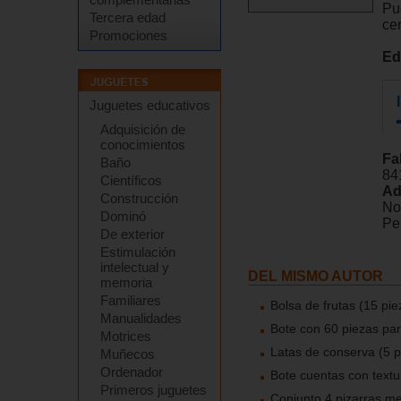
Pu
Tercera edad
ce
Promociones
Ed
Juguetes educativos
Adquisición de
conocimientos
Fa
Baño
84
Científicos
Ad
Construcción
No
Dominó
Pel
De exterior
Estimulación
intelectual y
DEL MISMO AUTOR
memoria
Familiares
Bolsa de frutas (15 pie
Manualidades
Bote con 60 piezas pa
Motrices
Latas de conserva (5 p
Muñecos
Ordenador
Bote cuentas con textu
Primeros juguetes
Conjunto 4 pizarras me