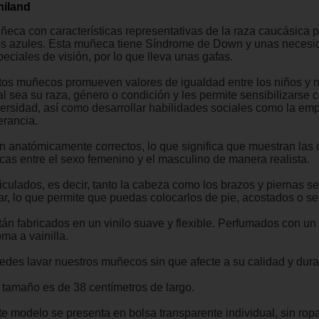
niland
ñeca con características representativas de la raza caucásica p
os azules. Esta muñeca tiene Síndrome de Down y unas neces
eciales de visión, por lo que lleva unas gafas.
tos muñecos promueven valores de igualdad entre los niños y n
l sea su raza, género o condición y les permite sensibilizarse c
versidad, así como desarrollar habilidades sociales como la emp
erancia.
n anatómicamente correctos, lo que significa que muestran las 
sicas entre el sexo femenino y el masculino de manera realista.
ticulados, es decir, tanto la cabeza como los brazos y piernas 
rar, lo que permite que puedas colocarlos de pie, acostados o s
tán fabricados en un vinilo suave y flexible. Perfumados con un 
ma a vainilla.
edes lavar nuestros muñecos sin que afecte a su calidad y dura
 tamaño es de 38 centímetros de largo.
e modelo se presenta en bolsa transparente individual, sin ropa 