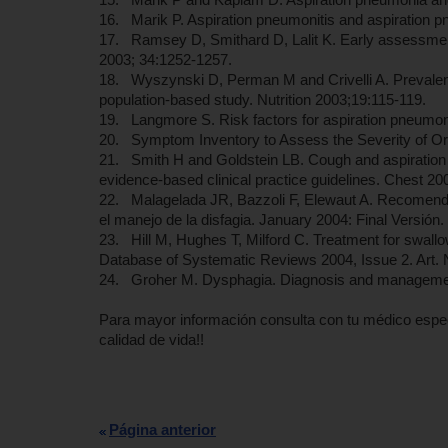
16. Marik P. Aspiration pneumonitis and aspiration
17. Ramsey D, Smithard D, Lalit K. Early assessment 
2003; 34:1252-1257.
18. Wyszynski D, Perman M and Crivelli A. Prevalence 
population-based study. Nutrition 2003;19:115-119.
19. Langmore S. Risk factors for aspiration pneumonia
20. Symptom Inventory to Assess the Severity of O
21. Smith H and Goldstein LB. Cough and aspiration 
evidence-based clinical practice guidelines. Chest 2
22. Malagelada JR, Bazzoli F, Elewaut A. Recomend
el manejo de la disfagia. January 2004: Final Versión.
23. Hill M, Hughes T, Milford C. Treatment for swallo
Database of Systematic Reviews 2004, Issue 2. Art
24. Groher M. Dysphagia. Diagnosis and managemen
Para mayor información consulta con tu médico especi
calidad de vida!!
Página anterior