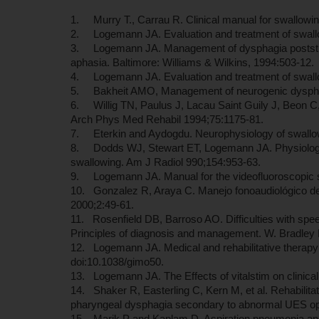
1. Murry T., Carrau R. Clinical manual for swallowin
2. Logemann JA. Evaluation and treatment of swallo
3. Logemann JA. Management of dysphagia poststroke
aphasia. Baltimore: Williams & Wilkins, 1994:503-12.
4. Logemann JA. Evaluation and treatment of swallow
5. Bakheit AMO, Management of neurogenic dyspha
6. Willig TN, Paulus J, Lacau Saint Guily J, Beon C
Arch Phys Med Rehabil 1994;75:1175-81.
7. Eterkin and Aydogdu. Neurophysiology of swallow
8. Dodds WJ, Stewart ET, Logemann JA. Physiology a
swallowing. Am J Radiol 990;154:953-63.
9. Logemann JA. Manual for the videofluoroscopic s
10. Gonzalez R, Araya C. Manejo fonoaudiológico del
2000;2:49-61.
11. Rosenfield DB, Barroso AO. Difficulties with spee
Principles of diagnosis and management. W. Bradley 
12. Logemann JA. Medical and rehabilitative therapy o
doi:10.1038/gimo50.
13. Logemann JA. The Effects of vitalstim on clinica
14. Shaker R, Easterling C, Kern M, et al. Rehabilitat
pharyngeal dysphagia secondary to abnormal UES op
15. Marik P and Kaplam D. Aspiration pneumonia and 