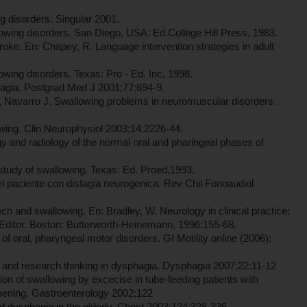
g disorders. Singular 2001.
wing disorders. San Diego, USA: Ed.College Hill Press, 1983.
. En: Chapey, R. Language intervention strategies in adult
ing disorders. Texas: Pro - Ed. Inc, 1998.
gia. Postgrad Med J 2001;77:694-9.
, Navarro J. Swallowing problems in neuromuscular disorders.
ing. Clin Neurophysiol 2003;14:2226-44.
nd radiology of the normal oral and pharingeal phases of
tudy of swallowing. Texas: Ed. Proed,1993.
 paciente con disfagia neurogenica. Rev Chil Fonoaudiol
ch and swallowing. En: Bradley, W. Neurology in clinical practice:
Editor. Boston: Butterworth-Heinemann, 1996:155-68.
f oral, pharyngeal motor disorders. GI Motility online (2006);
l and research thinking in dysphagia. Dysphagia 2007;22:11-12
ion of swallowing by excecise in tube-feeding patients with
ening. Gastroenterology 2002;122
dysphagia in the elderly. Chest 2003;124:328-336.