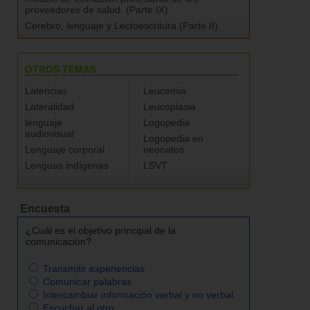
proveedores de salud. (Parte IX)
Cerebro, lenguaje y Lectoescritura (Parte II)
OTROS TEMAS
Latencias
Leucemia
Lateralidad
Leucoplasia
lenguaje
Logopedia
audiovisual
Logopedia en
Lenguaje corporal
neonatos
Lenguas indígenas
LSVT
Encuesta
¿Cuál es el objetivo principal de la
comunicación?
Transmitir experiencias
Comunicar palabras
Intercambiar información verbal y no verbal
Escuchar al otro