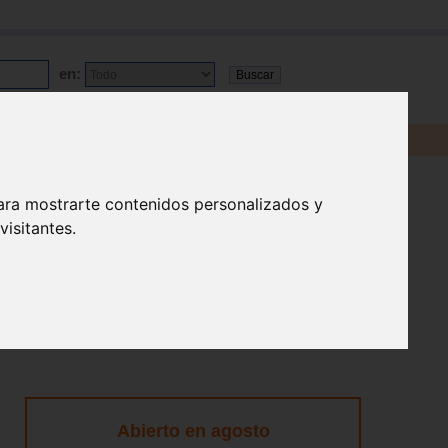
en:
ara mostrarte contenidos personalizados y
isitantes.
Abierto en agosto