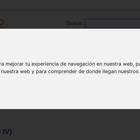
Buscar:
Formación
Directorio
Trabajo
Registro
ario
|
Profesionales
|
Glosario
|
Patologías
|
Actualidad
ra mejorar tu experiencia de navegación en nuestra web, p
n nuestra web y para comprender de donde llegan nuestros v
 IV)