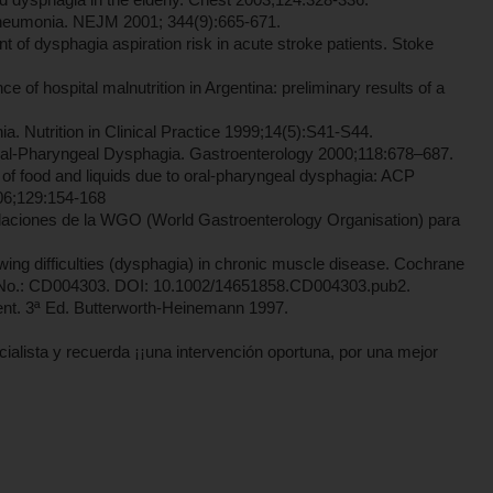
 pneumonia. NEJM 2001; 344(9):665-671.
of dysphagia aspiration risk in acute stroke patients. Stoke
of hospital malnutrition in Argentina: preliminary results of a
. Nutrition in Clinical Practice 1999;14(5):S41-S44.
ral-Pharyngeal Dysphagia. Gastroenterology 2000;118:678–687.
of food and liquids due to oral-pharyngeal dysphagia: ACP
006;129:154-168
aciones de la WGO (World Gastroenterology Organisation) para
wing difficulties (dysphagia) in chronic muscle disease. Cochrane
. No.: CD004303. DOI: 10.1002/14651858.CD004303.pub2.
t. 3ª Ed. Butterworth-Heinemann 1997.
alista y recuerda ¡¡una intervención oportuna, por una mejor