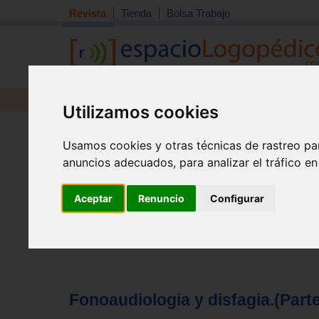
Revista
Tienda
Bolsa Trabajo
Revista
Libros
Material
Juguetes
Utilizamos cookies
Tema quincena
|
Detección
|
Orientación
|
Interdisciplin
Usamos cookies y otras técnicas de rastreo pa
Inicio
>
Revista
anuncios adecuados, para analizar el tráfico e
Aceptar
Renuncio
Configurar
Fonoaudiologia y disfagia.(Parte