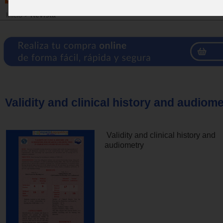
Inicio
>
Revista
Validity and clinical history and audiome
Validity and clinical history and
audiometry