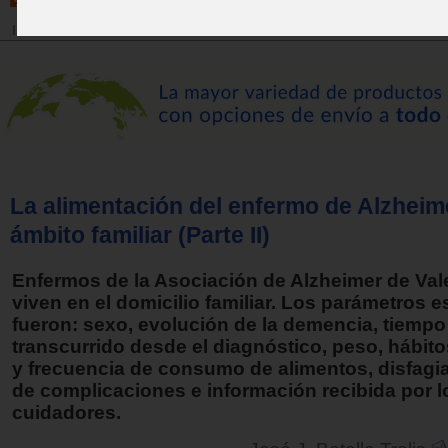
Inicio
>
Revista
La alimentación del enfermo de Alzheime
ámbito familiar (Parte II)
Enfermos de la Asociación de Alzheimer de Val
viven en el domicilio familiar. Los parámetros 
fueron: sexo, evolución de la demencia, tiempo
transcurrido desde el diagnóstico, peso, hábito
y frecuencia de consumo de alimentos, disfagia
de complicaciones e información recibida por l
cuidadores.