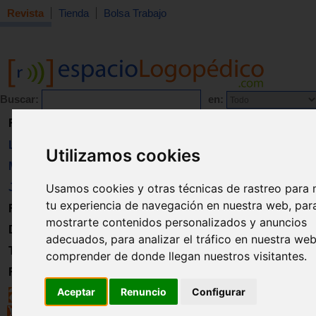
Revista
Tienda
Bolsa Trabajo
Buscar:
en:
Revista
Libros
Utilizamos cookies
Material
Juguetes
Usamos cookies y otras técnicas de rastreo para 
tu experiencia de navegación en nuestra web, par
Formación
mostrarte contenidos personalizados y anuncios
Directorio
adecuados, para analizar el tráfico en nuestra we
Trabajo
comprender de donde llegan nuestros visitantes.
Registro
Aceptar
Renuncio
Configurar