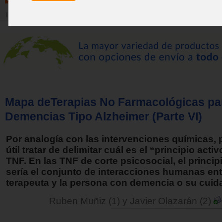
Inicio
>
Revista
Mapa deTerapias No Farmacológicas pa
Demencias Tipo Alzheimer (Parte VI)
Por analogía con las intervenciones químicas, 
útil tratar de delimitar cuál es el “principio acti
TNF. En las TNF de corte psicosocial, el princip
sería el conjunto de interacciones humanas ent
terapeuta y la persona con demencia o su cuid
Ruben Muñiz (1) y Javier Olazarán (2)