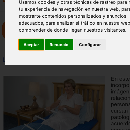
Usamos cookies y otras técnicas de rastreo para 
tu experiencia de navegación en nuestra web, par
Inicio
>
Revista
mostrarte contenidos personalizados y anuncios
adecuados, para analizar el tráfico en nuestra we
comprender de donde llegan nuestros visitantes.
Aceptar
Renuncio
Configurar
Los niveles cognitivos de Claudia Allen
En este
incorpo
imágen
relacio
person
cursan
patolog
acuerdo
como s