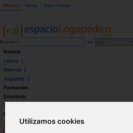
Revista
Tienda
Bolsa Trabajo
Buscar:
en:
Revista
Libros
Material
Juguetes
Formación
Directorio
Trabajo
Registro
Utilizamos cookies