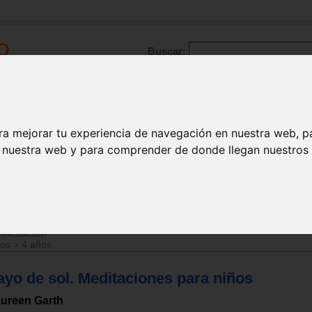
Buscar:
Formación
Directorio
Trabajo
Registro
ra mejorar tu experiencia de navegación en nuestra web, p
n nuestra web y para comprender de donde llegan nuestros v
ción
Meditación
ños
>
4 años
ayo de sol. Meditaciones para niños
ureen Garth