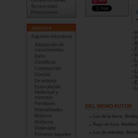
Save
Tercera edad
Promociones
- I
Juguetes educativos
- P
- R
Adquisición de
- 
conocimientos
- V
Baño
- L
Científicos
- V
Construcción
- L
Dominó
- 
De exterior
- E
Estimulación
- L
intelectual y
memoria
Familiares
DEL MISMO AUTOR
Manualidades
Motrices
Luz de la tierra. Medit
Muñecos
Rayo de luna. Meditac
Ordenador
Luz de estrellas. Medi
Primeros juguetes