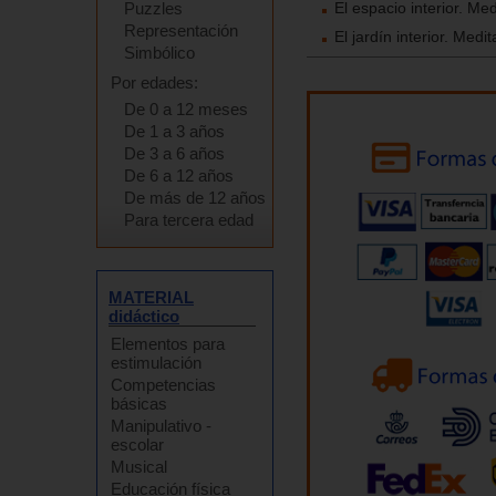
El espacio interior. Me
Puzzles
Representación
El jardín interior. Med
Simbólico
Por edades:
De 0 a 12 meses
De 1 a 3 años
De 3 a 6 años
De 6 a 12 años
De más de 12 años
Para tercera edad
MATERIAL
didáctico
Elementos para
estimulación
Competencias
básicas
Manipulativo -
escolar
Musical
Educación física