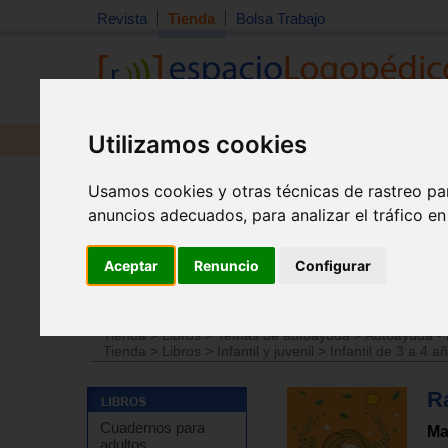
Revista
Tienda
Bolsa Trabajo
Utilizamos cookies
Revista
Libros
Material
Juguetes
Usamos cookies y otras técnicas de rastreo pa
anuncios adecuados, para analizar el tráfico e
Aceptar
Renuncio
Configurar
Tienda
>
Libros
>
Terapias complementarias
>
Medita
Tienda
>
Libros
>
Temas de autoayuda
>
Autoayuda - 
Tienda
>
Libros
>
Infantil y juvenil
>
Infantil de 3 a 4 a
R
Cuadernos para
Ma
adultos