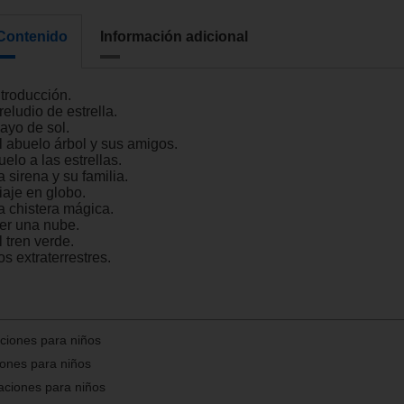
Contenido
Información adicional
ntroducción.
reludio de estrella.
ayo de sol.
El abuelo árbol y sus amigos.
uelo a las estrellas.
a sirena y su familia.
iaje en globo.
a chistera mágica.
Ser una nube.
l tren verde.
os extraterrestres.
aciones para niños
iones para niños
taciones para niños