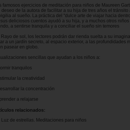
s famosos ejercicios de meditación para niños de Maureen Gart
 deseo de la autora de facilitar a su hija de tres años el tránsit
vigilia al sueño. La práctica del “dulce arte de viajar hacia dentr
 sus deliciosos cuentos ayudó a su hija, y a muchos otros niños 
do, a sentirse tranquila y a conciliar el sueño sin temores
 Rayo de sol, los lectores podrán dar rienda suelta a su imagin
ar a un jardín secreto, al espacio exterior, a las profundidades 
en pasear en globo.
sualizaciones sencillas que ayudan a los niños a:
ormir tranquilos
stimular la creatividad
esarrollar la concentración
prender a relajarse
tículos relacionados:
Luz de estrellas. Meditaciones para niños