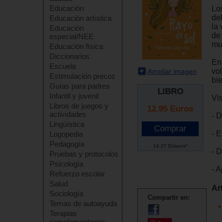
Educación
Lo
del
Educación artística
la 
Educación
de
especial/NEE
mun
Educación física
Diccionarios
En
Escuela
vol
Ampliar imagen
Estimulación precoz
bi
Guías para padres
LIBRO
Infantil y juvenil
Vi
Libros de juegos y
12.95
Euros
actividades
- D
Lingüística
- E
Logopedia
Pedagogía
14.37 Dólares*
- D
Pruebas y protocolos
Psicología
- A
Refuerzo escolar
Salud
Ar
Sociología
Compartir en:
Temas de autoayuda
Terapias
complementarias