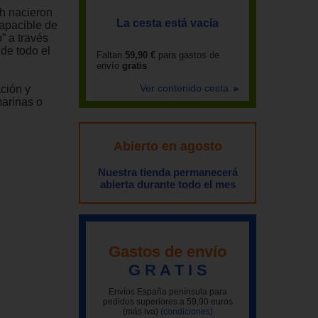
h nacieron
La cesta está vacía
o apacible de
o” a través
de todo el
Faltan
59,90 €
para gastos de
envío
gratis
Ver contenido cesta
ación y
marinas o
Abierto en agosto
Nuestra tienda permanecerá
abierta durante todo el mes
Gastos de envío
G R A T I S
Envíos España península para
pedidos superiores a 59,90 euros
(más iva)
(condiciones)