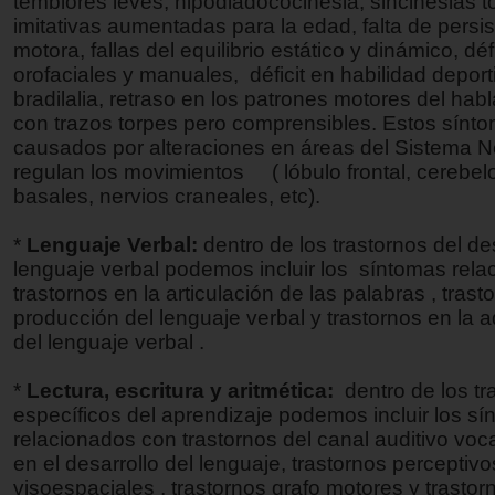
temblores leves, hipodiadococinesia, sincinesias t
imitativas aumentadas para la edad, falta de persi
motora, fallas del equilibrio estático y dinámico, déf
orofaciales y manuales, déficit en habilidad deporti
bradilalia, retraso en los patrones motores del habl
con trazos torpes pero comprensibles. Estos sínt
causados por alteraciones en áreas del Sistema N
regulan los movimientos ( lóbulo frontal, cerebelo
basales, nervios craneales, etc).
*
Lenguaje Verbal:
dentro de los trastornos del des
lenguaje verbal podemos incluir los síntomas rel
trastornos en la articulación de las palabras , trast
producción del lenguaje verbal y trastornos en la a
del lenguaje verbal .
*
Lectura, escritura y aritmética:
dentro de los tr
específicos del aprendizaje podemos incluir los s
relacionados con trastornos del canal auditivo voca
en el desarrollo del lenguaje, trastornos perceptivo
visoespaciales , trastornos grafo motores y trastor