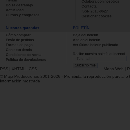
Tienda
Colabora con nosotros
Bolsa de trabajo
Contacta
Actualidad
ISSN 2013-0627
Cursos y congresos
Gestionar cookies
Nuestras garantías
BOLETÍN
Cómo comprar
Baja del boletin
Envío de pedidos
Alta en el boletin
Formas de pago
Ver último boletin publicado
Contacto tienda
Recibe nuestro boletín quincenal.
Condiciones de venta
Política de devoluciones
RSS
|
XHTML
|
CSS
Mapa Web
|
R
© Majo Producciones 2001-2026
- Prohibida la reproducción parcial o t
información mostrada