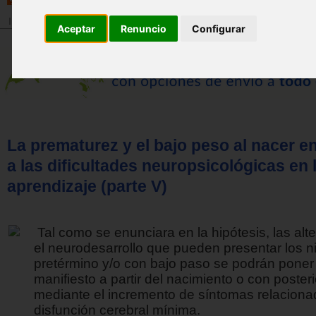
Inicio
>
Revista
Aceptar
Renuncio
Configurar
La prematurez y el bajo peso al nacer en
a las dificultades neuropsicológicas en 
aprendizaje (parte V)
Tal como se enunciara en la hipótesis, las alt
el neurodesarrollo que pueden presentar los n
pretérmino y/o con bajo paso se podrán poner
manifiesto a partir del nacimiento o con posteri
mediante el incremento de síntomas relacion
disfunción cerebral mínima.