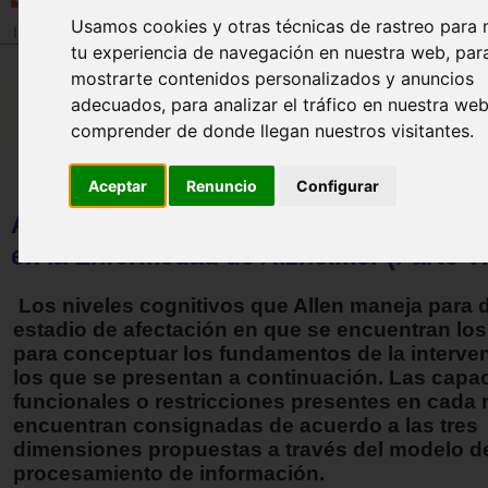
Usamos cookies y otras técnicas de rastreo para 
Inicio
>
Revista
tu experiencia de navegación en nuestra web, par
mostrarte contenidos personalizados y anuncios
adecuados, para analizar el tráfico en nuestra we
comprender de donde llegan nuestros visitantes.
Aceptar
Renuncio
Configurar
Aplicación del modelo de discapacidad 
en la Enfermedad de Alzheimer (Parte VI
Los niveles cognitivos que Allen maneja para d
estadio de afectación en que se encuentran los
para conceptuar los fundamentos de la interve
los que se presentan a continuación. Las capa
funcionales o restricciones presentes en cada n
encuentran consignadas de acuerdo a las tres
dimensiones propuestas a través del modelo d
procesamiento de información.