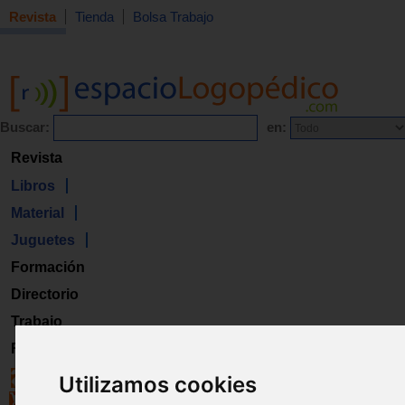
Revista
Tienda
Bolsa Trabajo
Buscar:
en:
Revista
Libros
Material
Juguetes
Formación
Directorio
Trabajo
Registro
Utilizamos cookies