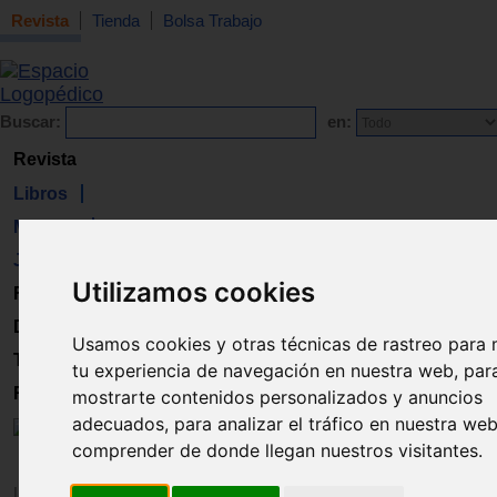
Revista
Tienda
Bolsa Trabajo
Buscar:
en:
Revista
Libros
Material
Juguetes
Utilizamos cookies
Formación
Directorio
Usamos cookies y otras técnicas de rastreo para 
Trabajo
tu experiencia de navegación en nuestra web, par
Registro
mostrarte contenidos personalizados y anuncios
adecuados, para analizar el tráfico en nuestra we
comprender de donde llegan nuestros visitantes.
Inicio
>
Revista