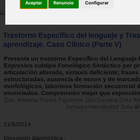
Aceptar
Renuncio
Configurar
Trastorno Específico del lenguaje y Tra
aprendizaje. Caso Clínico (Parte V)
Presenta un trastorno Específico del Lenguaje
Expresivo subtipo Fonológico Sintáctico por p
articulación alterada, sintaxis deficiente; frases
estructuradas, ausencia de nexos y de marcad
morfológicos, laboriosa formación secuencial 
enunciados. Comprensión mejor que expresión
Dra. Arianna Ponce Figueroa, Dra.Susana Díaz Ar
Ismarys Hernández Soto
21/6/2014
Discusión diagnóstica :