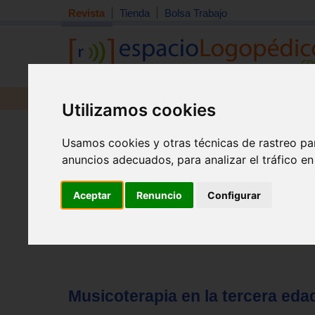
Revista
Tienda
Bolsa Trabajo
Revista
Libros
Material
Juguetes
Utilizamos cookies
Tema quincena
|
Detección
|
Orientación
|
Interdisciplin
Usamos cookies y otras técnicas de rastreo pa
Inicio
>
Revista
anuncios adecuados, para analizar el tráfico e
Aceptar
Renuncio
Configurar
Musicoterapia en la tercera edad.