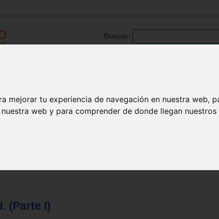
Buscar:
Formación
Directorio
Trabajo
Registro
ario
|
Profesionales
|
Glosario
|
Patologías
|
Actualidad
ra mejorar tu experiencia de navegación en nuestra web, p
n nuestra web y para comprender de donde llegan nuestros v
 (Parte I)