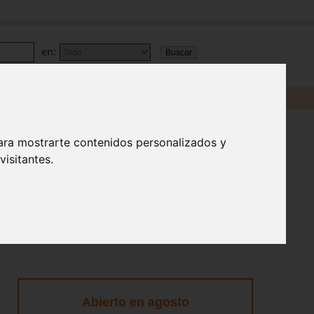
en:
ara mostrarte contenidos personalizados y
isitantes.
Abierto en agosto