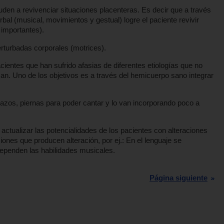
en a revivenciar situaciones placenteras. Es decir que a través
erbal (musical, movimientos y gestual) logre el paciente revivir
 importantes).
rturbadas corporales (motrices).
entes que han sufrido afasias de diferentes etiologías que no
an. Uno de los objetivos es a través del hemicuerpo sano integrar
azos, piernas para poder cantar y lo van incorporando poco a
e actualizar las potencialidades de los pacientes con alteraciones
ones que producen alteración, por ej.: En el lenguaje se
dependen las habilidades musicales.
Página siguiente