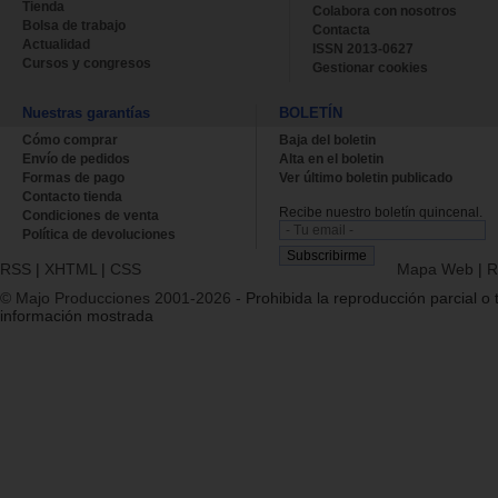
Tienda
Colabora con nosotros
Bolsa de trabajo
Contacta
Actualidad
ISSN 2013-0627
Cursos y congresos
Gestionar cookies
Nuestras garantías
BOLETÍN
Cómo comprar
Baja del boletin
Envío de pedidos
Alta en el boletin
Formas de pago
Ver último boletin publicado
Contacto tienda
Recibe nuestro boletín quincenal.
Condiciones de venta
Política de devoluciones
RSS
|
XHTML
|
CSS
Mapa Web
|
R
© Majo Producciones 2001-2026
- Prohibida la reproducción parcial o t
información mostrada