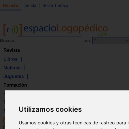
Revista
Tienda
Bolsa Trabajo
Buscar:
en:
Revista
Libros
Material
Juguetes
Formación
Directorio
Trabajo
Utilizamos cookies
Registro
Usamos cookies y otras técnicas de rastreo para 