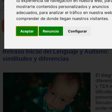
tu experiencia de navegación en nuestra web, par
mostrarte contenidos personalizados y anuncios
Inicio
>
Revista
adecuados, para analizar el tráfico en nuestra we
comprender de donde llegan nuestros visitantes.
Aceptar
Renuncio
Configurar
Retraso Inicial del Lenguaje y Autismo:
similitudes y diferencias
El diag
diferenc
y TEA e
dificul
presen
frecuen
poder t