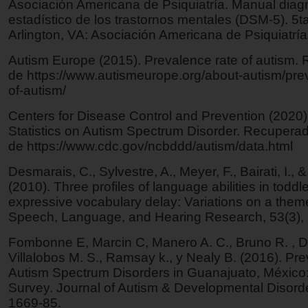
Asociación Americana de Psiquiatría. Manual diag
estadístico de los trastornos mentales (DSM-5). 5t
Arlington, VA: Asociación Americana de Psiquiatría
Autism Europe (2015). Prevalence rate of autism.
de https://www.autismeurope.org/about-autism/pre
of-autism/
Centers for Disease Control and Prevention (2020)
Statistics on Autism Spectrum Disorder. Recupera
de https://www.cdc.gov/ncbddd/autism/data.html
Desmarais, C., Sylvestre, A., Meyer, F., Bairati, I.,
(2010). Three profiles of language abilities in toddl
expressive vocabulary delay: Variations on a theme
Speech, Language, and Hearing Research, 53(3),
Fombonne E, Marcin C, Manero A. C., Bruno R. , D
Villalobos M. S., Ramsay k., y Nealy B. (2016). Pr
Autism Spectrum Disorders in Guanajuato, México
Survey. Journal of Autism & Developmental Disorde
1669-85.