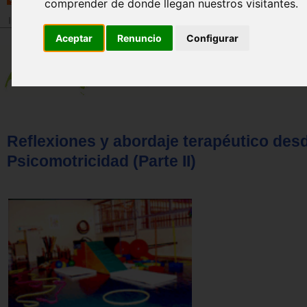
comprender de donde llegan nuestros visitantes.
Inicio
>
Revista
Aceptar
Renuncio
Configurar
Reflexiones y abordaje terapéutico desd
Psicomotricidad (Parte II)