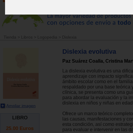
Tienda
>
Libros
>
Logopedia
>
Dislexia
Dislexia evolutiva
Paz Suárez Coalla, Cristina Mar
La dislexia evolutiva es una dific
aprendizaje con impacto significat
ámbito escolar como en el familiar
respaldado por una base teórica 
clínica, se presenta como una gu
para abordar la evaluación y la in
dislexia en niños y niñas en edad
Ampliar imagen
Ofrece un marco teórico completo
LIBRO
las causas, manifestaciones y c
esta condición, así como estrateg
25.00
Euros
para evaluar e intervenir en las di