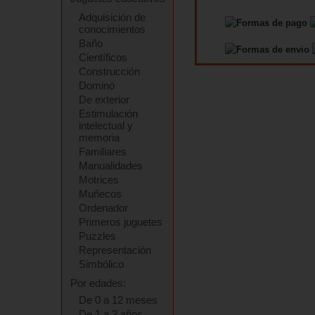
Adquisición de
conocimientos
Baño
Científicos
Construcción
Dominó
De exterior
Estimulación
intelectual y
memoria
Familiares
Manualidades
Motrices
Muñecos
Ordenador
Primeros juguetes
Puzzles
Representación
Simbólico
Por edades:
De 0 a 12 meses
De 1 a 3 años