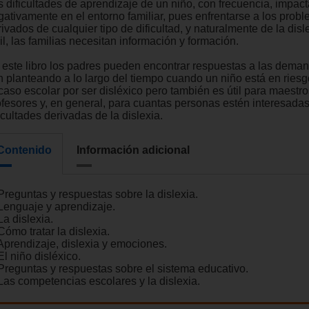
s dificultades de aprendizaje de un niño, con frecuencia, impac
gativamente en el entorno familiar, pues enfrentarse a los prob
ivados de cualquier tipo de dificultad, y naturalmente de la disl
il, las familias necesitan información y formación.
 este libro los padres pueden encontrar respuestas a las dema
n planteando a lo largo del tiempo cuando un niño está en ries
caso escolar por ser disléxico pero también es útil para maestro
ofesores y, en general, para cuantas personas estén interesadas
icultades derivadas de la dislexia.
Contenido
Información adicional
Preguntas y respuestas sobre la dislexia.
 Lenguaje y aprendizaje.
La dislexia.
Cómo tratar la dislexia.
 Aprendizaje, dislexia y emociones.
El niño disléxico.
 Preguntas y respuestas sobre el sistema educativo.
 Las competencias escolares y la dislexia.