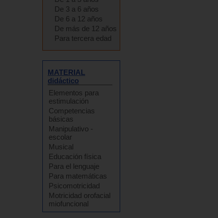
De 3 a 6 años
De 6 a 12 años
De más de 12 años
Para tercera edad
MATERIAL
didáctico
Elementos para
estimulación
Competencias
básicas
Manipulativo -
escolar
Musical
Educación física
Para el lenguaje
Para matemáticas
Psicomotricidad
Motricidad orofacial
miofuncional