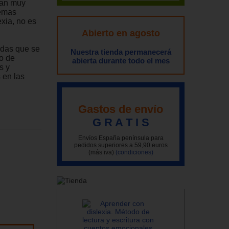
tan muy
lemas
exia, no es
Abierto en agosto
ndas que se
Nuestra tienda permanecerá
go de
abierta durante todo el mes
s y
 en las
Gastos de envío
G R A T I S
Envíos España península para
pedidos superiores a 59,90 euros
(más iva)
(condiciones)