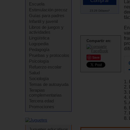
La
Escuela
ne
Estimulación precoz
23.26 Dólares*
der
Guías para padres
fác
Infantil y juvenil
Libros de juegos y
En
actividades
va
Lingüística
fra
Compartir en:
pr
Logopedia
dif
Pedagogía
Pruebas y protocolos
Save
Psicología
Refuerzo escolar
Salud
Sociología
1. 
Temas de autoayuda
2.
Terapias
3. 
complementarias
4. 
Tercera edad
5.
Promociones
6. 
7.
8.
Juguetes educativos