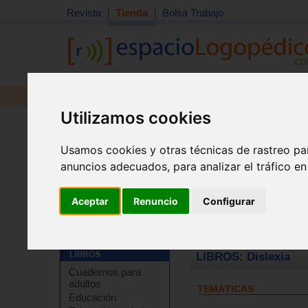
Revista
Tienda
Bolsa Trabajo
Revista
Libros
Material
Juguetes
Utilizamos cookies
Usamos cookies y otras técnicas de rastreo pa
anuncios adecuados, para analizar el tráfico e
Aceptar
Renuncio
Configurar
Tienda
>
Libros
>
Logopedia
>
Dislexia
LIBROS: Dislexia
Cuadernos para
adultos
TEMÁTICAS
Educación