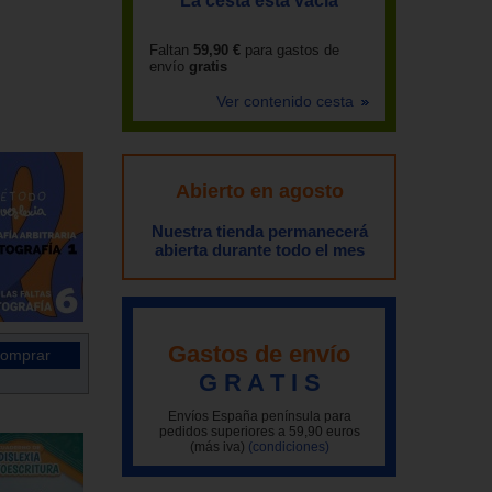
La cesta está vacía
Faltan
59,90 €
para gastos de
envío
gratis
Ver contenido cesta
Abierto en agosto
Nuestra tienda permanecerá
abierta durante todo el mes
Gastos de envío
G R A T I S
Envíos España península para
pedidos superiores a 59,90 euros
(más iva)
(condiciones)