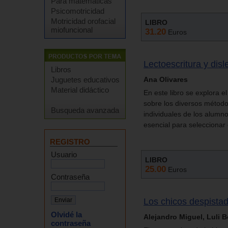
Para matemáticas
Psicomotricidad
Motricidad orofacial
LIBRO
miofuncional
31.20
Euros
Lectoescritura y disle
Libros
Ana Olivares
Juguetes educativos
Material didáctico
En este libro se explora e
sobre los diversos métod
Busqueda avanzada
individuales de los alumn
esencial para selecciona
REGISTRO
Usuario
LIBRO
25.00
Euros
Contraseña
Los chicos despistad
Olvidé la
Alejandro Miguel, Luli 
contraseña