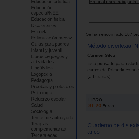
Educación artística
Material para trabajar la 
Educación
especial/NEE
Educación física
Diccionarios
Escuela
Se han encontrado 107 pro
Estimulación precoz
Guías para padres
Método diverlexia. Ni
Infantil y juvenil
Carmen Silva
Libros de juegos y
actividades
Está pensado para estudia
Lingüística
cursos de Primaria como en
Logopedia
(arbitrarias)
Pedagogía
Pruebas y protocolos
Psicología
Refuerzo escolar
LIBRO
31.20
Salud
Euros
Sociología
Temas de autoayuda
Terapias
Cuaderno de dislexia
complementarias
años
Tercera edad