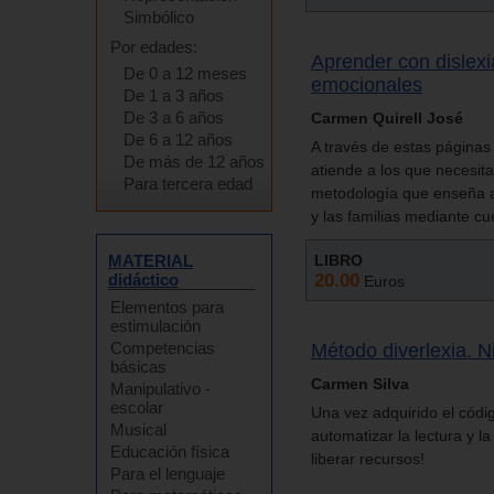
Simbólico
Por edades:
Aprender con dislexi
De 0 a 12 meses
emocionales
De 1 a 3 años
De 3 a 6 años
Carmen Quirell José
De 6 a 12 años
A través de estas página
De más de 12 años
atiende a los que necesita
Para tercera edad
metodología que enseña a 
y las familias mediante c
LIBRO
MATERIAL
20.00
didáctico
Euros
Elementos para
estimulación
Competencias
Método diverlexia. Ni
básicas
Carmen Silva
Manipulativo -
escolar
Una vez adquirido el códig
Musical
automatizar la lectura y la
Educación física
liberar recursos!
Para el lenguaje