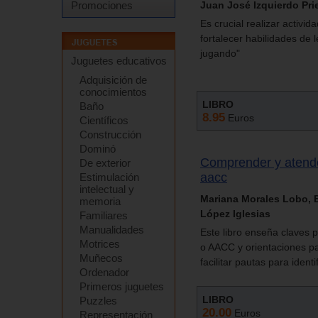
Juan José Izquierdo Pri
Promociones
Es crucial realizar activi
fortalecer habilidades de 
jugando"
Juguetes educativos
Adquisición de
conocimientos
LIBRO
Baño
8.95
Euros
Científicos
Construcción
Dominó
Comprender y atender 
De exterior
aacc
Estimulación
intelectual y
Mariana Morales Lobo, Be
memoria
López Iglesias
Familiares
Manualidades
Este libro enseña claves p
Motrices
o AACC y orientaciones pa
Muñecos
facilitar pautas para identi
Ordenador
Primeros juguetes
LIBRO
Puzzles
20.00
Euros
Representación