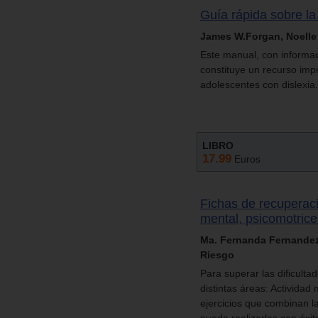
Guía rápida sobre la 
James W.Forgan, Noell
Este manual, con informaci
constituye un recurso imp
adolescentes con dislexia.
LIBRO
17.99
Euros
Fichas de recuperació
mental, psicomotrices
Ma. Fernanda Fernandez 
Riesgo
Para superar las dificultad
distintas áreas: Actividad
ejercicios que combinan la
pueda realizarlas con éxit