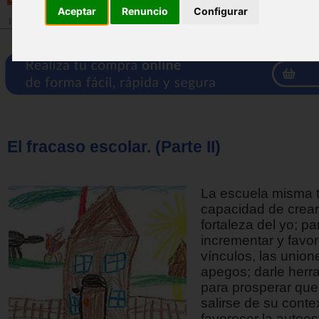
Aceptar
Renuncio
Configurar
Inicio
>
Revista
El fracaso escolar. (Parte II)
La escuela misma t
capacidad de crear 
fortaleza del yo; pa
incrementar y favor
vínculos, las union
apegos; darle herr
para prosperar que
salirse de su conte
favorecer la autoes