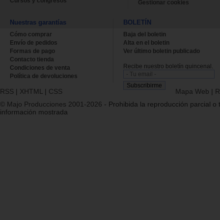
Cursos y congresos
Gestionar cookies
Nuestras garantías
BOLETÍN
Cómo comprar
Baja del boletin
Envío de pedidos
Alta en el boletin
Formas de pago
Ver último boletin publicado
Contacto tienda
Recibe nuestro boletín quincenal.
Condiciones de venta
Política de devoluciones
RSS
|
XHTML
|
CSS
Mapa Web
|
R
© Majo Producciones 2001-2026
- Prohibida la reproducción parcial o t
información mostrada