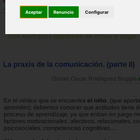
Inicio
>
Revista
Aceptar
Renuncio
Configurar
La praxis de la comunicación. (parte II)
Daniel Oscar Rodriguez Boggia
En el vértice que se encuentra
el niño
, (que aport
aprender); debemos conocer que actitudes tiene d
proceso de aprendizaje, ya que entran en juego 
factores motivacionales, afectivos, relacionales,
psicosociales, competencias cognitivas,...