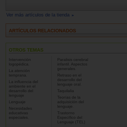
Ver más artículos de la tienda
ARTÍCULOS RELACIONADOS
OTROS TEMAS
Intervención
Paralisis cerebral
logopédica.
infantil. Aspectos
generales.
La atención
temprana.
Retraso en el
desarrollo del
La influencia del
lenguaje oral.
ambiente en el
desarrollo del
Taquilalia
lenguaje
Teorías de la
Lenguaje
adquisición del
lenguaje.
Necesidades
educativas
Trastorno
especiales.
Específico del
Lenguaje (TEL)