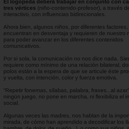
El logopeda deberá trabajar en conjunto con c
tres vértices
(niño-contenido-profesor), a través 
interactivo, con influencias bidirecionales.
Ahora bien, algunos niños, por diferentes factores,
encuentran en desventaja y requieren de nuestro
para poder avanzar en los diferentes contenidos
comunicativos.
Por si sola, la comunicación no nos dice nada. Si
requiere como mínimo de una relación bilateral, d
polos están a la espera de que se articule éste pr
y vuelta, con intención, color y fuerza emotiva.
“Repetir fonemas, sílabas, palabra, frases...al azar
ningún juego, no pone en marcha, ni flexibiliza el 
social.
Algunas veces las madres, nos hablan de la import
mirada, de cómo han aprendido a decodificar los ll
hambre, de dolor, de sueño...), o como sus niños, 