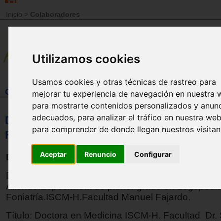
Inicio
>
Colaboradores
Utilizamos cookies
Usamos cookies y otras técnicas de rastreo para
COLABORADORES DE LA REVISTA
mejorar tu experiencia de navegación en nuestra 
para mostrarte contenidos personalizados y anun
adecuados, para analizar el tráfico en nuestra web
Dra. Susana Díaz Arias, Dra.Arianna Po
para comprender de donde llegan nuestros visitan
Figueroa, Dra.Vanja Pichel García
Aceptar
Renuncio
Configurar
Doctora en Medicina. Especialista en logopedia
Doctora en Medicina ISCM-H. Facultad Dr. Salvad
Allende.Especialista de primer grado en Logopedi
Foniatría.ISCM-H.Facultad Manuel Fajardo.
Título: Doctora en Medicina ISCM-H. Facultad Dr.