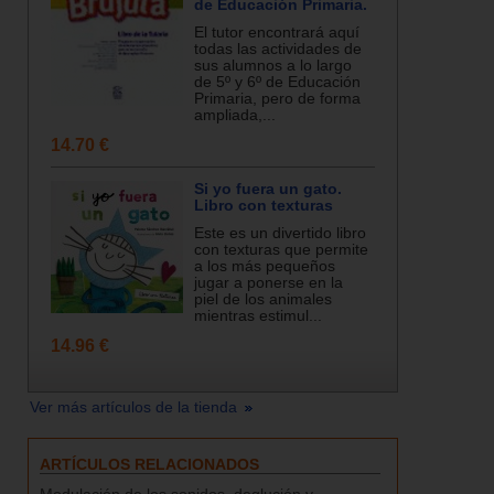
de Educación Primaria.
El tutor encontrará aquí
todas las actividades de
sus alumnos a lo largo
de 5º y 6º de Educación
Primaria, pero de forma
ampliada,...
14.70 €
Si yo fuera un gato.
Libro con texturas
Este es un divertido libro
con texturas que permite
a los más pequeños
jugar a ponerse en la
piel de los animales
mientras estimul...
14.96 €
Ver más artículos de la tienda
ARTÍCULOS RELACIONADOS
Modulación de los sonidos, deglución y