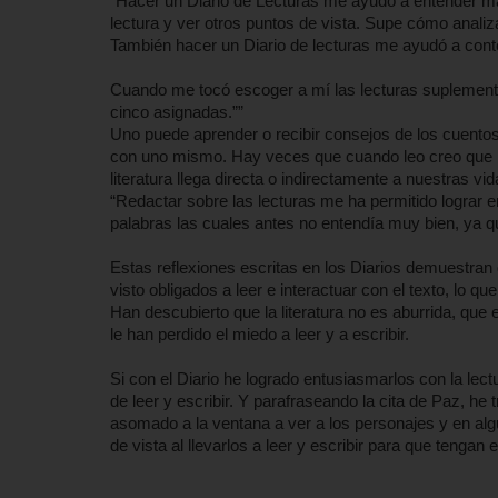
“Hacer un Diario de Lecturas me ayudó a entender más
lectura y ver otros puntos de vista. Supe cómo analiz
También hacer un Diario de lecturas me ayudó a conte
Cuando me tocó escoger a mí las lecturas suplementar
cinco asignadas.””
Uno puede aprender o recibir consejos de los cuentos
con uno mismo. Hay veces que cuando leo creo que m
literatura llega directa o indirectamente a nuestras vid
“Redactar sobre las lecturas me ha permitido lograr e
palabras las cuales antes no entendía muy bien, ya
Estas reflexiones escritas en los Diarios demuestran q
visto obligados a leer e interactuar con el texto, lo q
Han descubierto que la literatura no es aburrida, que 
le han perdido el miedo a leer y a escribir.
Si con el Diario he logrado entusiasmarlos con la le
de leer y escribir. Y parafraseando la cita de Paz, he 
asomado a la ventana a ver a los personajes y en alg
de vista al llevarlos a leer y escribir para que tengan e