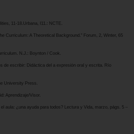
lities, 11-18.Urbana, I11.: NCTE.
 the Curriculum: A Theoretical Background.” Forum, 2, Winter, 65
urriculum. N.J.: Boynton / Cook.
 de escribir: Didáctica del a expresión oral y escrita. Río
e University Press.
id: Aprendizaje/Visor.
en el aula: ¿una ayuda para todos? Lectura y Vida, marzo, págs. 5 –