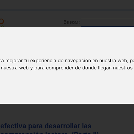
Buscar:
Formación
Directorio
Trabajo
Registro
ario
|
Profesionales
|
Glosario
|
Patologías
|
Actualidad
ra mejorar tu experiencia de navegación en nuestra web, p
n nuestra web y para comprender de donde llegan nuestros v
 efectiva para desarrollar las