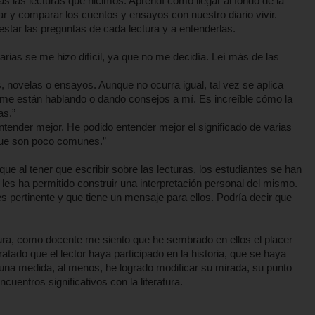
 las lecturas que hicimos. Aprendí cómo llegar al fondo de la
ar y comparar los cuentos y ensayos con nuestro diario vivir.
star las preguntas de cada lectura y a entenderlas.
ias se me hizo difícil, ya que no me decidía. Leí más de las
, novelas o ensayos. Aunque no ocurra igual, tal vez se aplica
e están hablando o dando consejos a mí. Es increíble cómo la
as.”
ntender mejor. He podido entender mejor el significado de varias
 que son poco comunes.”
ue al tener que escribir sobre las lecturas, los estudiantes se han
ue les ha permitido construir una interpretación personal del mismo.
es pertinente y que tiene un mensaje para ellos. Podría decir que
ctura, como docente me siento que he sembrado en ellos el placer
tratado que el lector haya participado en la historia, que se haya
una medida, al menos, he logrado modificar su mirada, su punto
ncuentros significativos con la literatura.