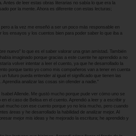
 Antes de leer estas obras literarias no sabía lo que era la
ado por la mente. Ahora es diferente con estas lecturas;
cil, pero a la vez me enseñó a ser un poco más responsable en
r los ensayos y los cuentos bien para poder saber lo que iba a
mbre nuevo” lo que es el saber valorar una gran amistad. También
había imaginado porque gracias a este cuente he aprendido a no
aría volver intentar a leer el cuento, ya que he desarrollado la
uento porque tanto yo como mis compañeros van a tener en cuenta
 un futuro pueda entender al igual el significado que tienen las
 Aprendía analizar las cosas sin ofender a nadie.”
e Isabel Allende. Me gustó mucho porque pude ver cómo uno se
n el caso de Belisa en el cuento. Aprendió a leer y a escribir y
iqué mucho con ese cuento porque yo no leía mucho, pero cuando
es áreas y he desarrollado la habilidad de analizar mejor. Al
resar mejor mis ideas y he mejorado la escritura; he aprendido y