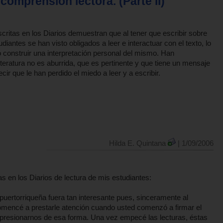
comprensión lectora. (Parte II)
scritas en los Diarios demuestran que al tener que escribir sobre
tudiantes se han visto obligados a leer e interactuar con el texto, lo
o construir una interpretación personal del mismo. Han
iteratura no es aburrida, que es pertinente y que tiene un mensaje
ecir que le han perdido el miedo a leer y a escribir.
Hilda E. Quintana
| 1/09/2006
s en los Diarios de lectura de mis estudiantes:
puertorriqueña fuera tan interesante pues, sinceramente al
 comencé a prestarle atención cuando usted comenzó a firmar el
e presionarnos de esa forma. Una vez empecé las lecturas, éstas