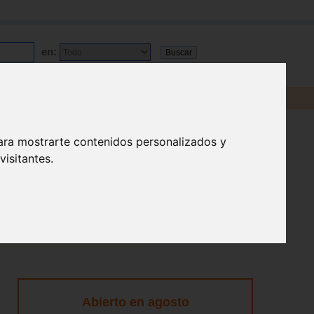
en:
ara mostrarte contenidos personalizados y
isitantes.
Abierto en agosto