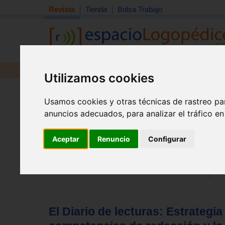
Revista
Tienda
Bolsa Trabajo
Revista
Libros
Material
Juguetes
Utilizamos cookies
Tema quincena
|
Detección
|
Orientación
|
Interdisciplin
Usamos cookies y otras técnicas de rastreo pa
Inicio
>
Revista
anuncios adecuados, para analizar el tráfico e
Aceptar
Renuncio
Configurar
El Diario de lecturas: Estrategia