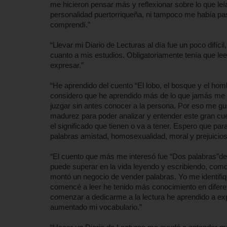
me hicieron pensar más y reflexionar sobre lo que leía.
personalidad puertorriqueña, ni tampoco me había pas
comprendí.”
“Llevar mi Diario de Lecturas al día fue un poco difí
cuanto a mis estudios. Obligatoriamente tenía que lee
expresar.”
“He aprendido del cuento “El lobo, el bosque y el ho
considero que he aprendido más de lo que jamás me 
juzgar sin antes conocer a la persona. Por eso me gust
madurez para poder analizar y entender este gran c
el significado que tienen o va a tener. Espero que para
palabras amistad, homosexualidad, moral y prejuicios.
“El cuento que más me interesó fue “Dos palabras”d
puede superar en la vida leyendo y escribiendo, como e
montó un negocio de vender palabras. Yo me identif
comencé a leer he tenido más conocimiento en diferent
comenzar a dedicarme a la lectura he aprendido a exp
aumentado mi vocabulario.”