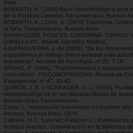
Aires
BOBARTH, K. (1986) Base Neurofisiológica para el
de la Parálisis Cerebral. Panamericana. Buenos Ai
BOBARTH, K. LONG, E. (1976) Trastornos Cerebr
el Niño. Panamericana. Buenos Aires
BARRAQUER. PONCES. COROMINA. TORRAS 
(1966) La P.C. Infantil. Científico Médica.
AJURIAGUERRA, J. de (1983). "De los movimient
espontáneos al diálogo tónico-postural y las activ
expresivas". Anuario de Psicología. nº 28, 7-18.
ARNAIZ, P. (1994). "Psicomotricidad y adaptacion
curriculares". PSICOMOTRICIDAD. Revista de Est
Experiencias. nº 47, 43-62.
QUIRÓS, J. B. y SCHRAGER, O. L. (1980). Fund
neuropsicológicos en las discapacidades de apren
Buenos Aires: Panamericana.
Coriat, L.: Maduración psicomotor en el primer año
Hensun, Buenos Aires, 1974.
Cabrera, M.C. Sanchez Palacion C.: Estimulación 
enfoque practico. Comunicación en la biblioteca de