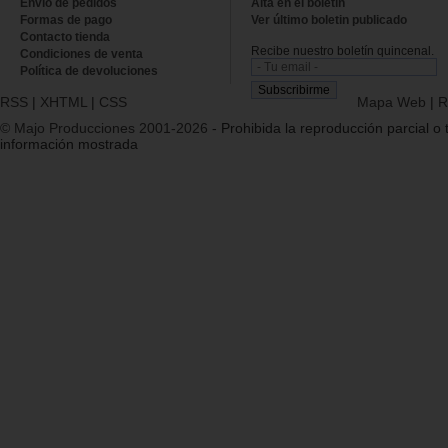
Envío de pedidos
Alta en el boletin
Formas de pago
Ver último boletin publicado
Contacto tienda
Recibe nuestro boletín quincenal.
Condiciones de venta
Política de devoluciones
RSS
|
XHTML
|
CSS
Mapa Web
|
R
© Majo Producciones 2001-2026
- Prohibida la reproducción parcial o t
información mostrada