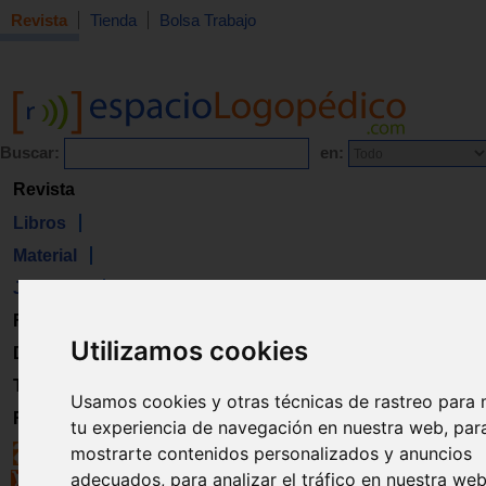
Revista
Tienda
Bolsa Trabajo
Buscar:
en:
Revista
Libros
Material
Juguetes
Formación
Utilizamos cookies
Directorio
Trabajo
Usamos cookies y otras técnicas de rastreo para 
Registro
tu experiencia de navegación en nuestra web, par
mostrarte contenidos personalizados y anuncios
adecuados, para analizar el tráfico en nuestra we