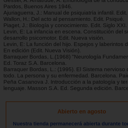
Gessel, A. Amatrude, A: Embriología de la conducta
Pardos, Buenos Aires 1946.
Ajuriaguerra, J.: Manual de psiquiatría infantil. Edi
Wallon, H.: Del acto al pensamiento. Edit. Psiqué.
Piaget, J.: Biología y conocimiento. Edit. Siglo XXI.
Levin, E: La infancia en escena. Constitución del s
desarrollo psicomotor. Edit. Nueva visión.
Levin, E: La función del hijo. Espejos y laberintos d
En edición (Edit. Nueva Visión).
Barraquer Bordas, L.(1968) "Neurología Fundament
Ed. Toraz S.A. Barcelona.
Barraquer Bordas, L.: (1995). El Sistema nervioso
todo. La persona y su enfermedad. Barcelona. Pai
Peña Casanova J. Introducción a la patología y ter
lenguaje. Masson S.A. Ed. Segunda edición. Barc
Abierto en agosto
Nuestra tienda permanecerá abierta durante to