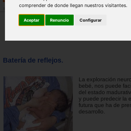
comprender de donde llegan nuestros visitantes.
Inicio
>
Revista
Aceptar
Renuncio
Configurar
Batería de reflejos.
La exploración neuro
bebé, nos puede faci
del estado madurativ
y puede predecir la 
futura que ha de pre
desarrollo.