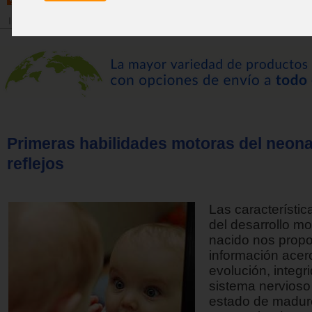
Inicio
>
Revista
Primeras habilidades motoras del neona
reflejos
Las característic
del desarrollo mo
nacido nos prop
información acer
evolución, integr
sistema nervioso 
estado de madur