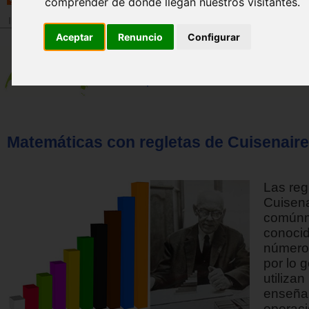
comprender de donde llegan nuestros visitantes.
Inicio
>
Revista
Aceptar
Renuncio
Configurar
Matemáticas con regletas de Cuisenaire
Las reg
Cuisena
comúnm
conoci
números
por lo 
utilizan
enseña
operac