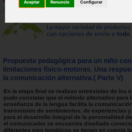
Aceptar
Renuncio
Configurar
Inicio
>
Revista
Propuesta pedagógica para un niño con
limitaciones físico-motoras. Una respu
la comunicación alternativa.( Parte V)
En la etapa final se realizan entrevistas de los 
pudo constatar que el método alternativo para l
enseñanza de la lengua facilita la comunicación
transmisión de sentimientos, de experiencias y
para el desarrollo integral de la personalidad de
el comunicador se encuentra diseñado correc
diferentes ejes temáticos se tienen en cuenta l