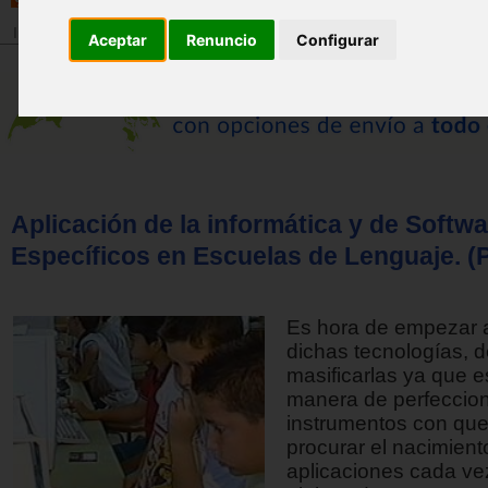
Inicio
>
Revista
Aceptar
Renuncio
Configurar
Aplicación de la informática y de Softw
Específicos en Escuelas de Lenguaje. (Pa
Es hora de empezar a 
dichas tecnologías, 
masificarlas ya que e
manera de perfeccion
instrumentos con qu
procurar el nacimient
aplicaciones cada v