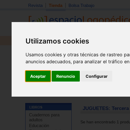
Revista
Tienda
Bolsa Trabajo
Utilizamos cookies
Revista
Libros
Material
Juguetes
Usamos cookies y otras técnicas de rastreo pa
anuncios adecuados, para analizar el tráfico e
Aceptar
Renuncio
Configurar
Tienda
>
Juguetes educativos
>
Juguetes por edades
JUGUETES: Tercera e
Cuadernos para
adultos
Se han encontrado 1 produc
Educación