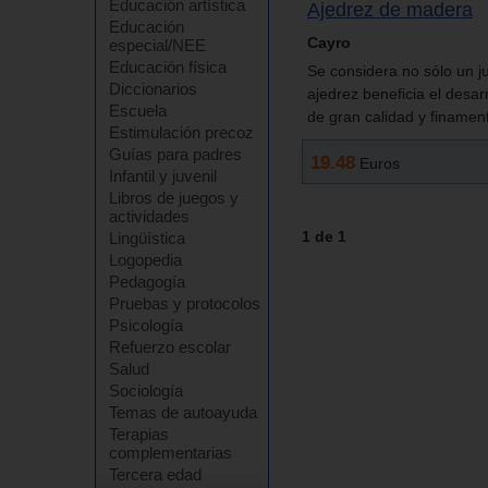
Educación artística
Ajedrez de madera
Educación
Cayro
especial/NEE
Educación física
Se considera no sólo un ju
Diccionarios
ajedrez beneficia el desar
Escuela
de gran calidad y finamen
Estimulación precoz
Guías para padres
19.48
Euros
Infantil y juvenil
Libros de juegos y
actividades
1 de 1
Lingüística
Logopedia
Pedagogía
Pruebas y protocolos
Psicología
Refuerzo escolar
Salud
Sociología
Temas de autoayuda
Terapias
complementarias
Tercera edad