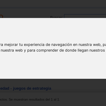
Buscar:
Formación
Directorio
Trabajo
Registro
ra mejorar tu experiencia de navegación en nuestra web, p
n nuestra web y para comprender de donde llegan nuestros v
>
Tercera edad
dad - juegos de estrategia
tos. Se muestran resultados del 1 al 1.