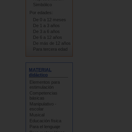
Simbólico
Por edades:
De 0 a 12 meses
De 1 a 3 años
De 3 a 6 años
De 6 a 12 años
De más de 12 años
Para tercera edad
MATERIAL
didáctico
Elementos para
estimulación
Competencias
básicas
Manipulativo -
escolar
Musical
Educación física
Para el lenguaje