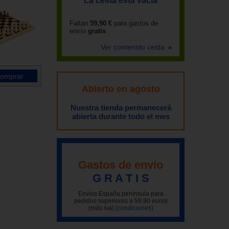
La cesta está vacía
Faltan
59,90 €
para gastos de
envío
gratis
Ver contenido cesta
Abierto en agosto
Nuestra tienda permanecerá
abierta durante todo el mes
Gastos de envío
G R A T I S
Envíos España península para
pedidos superiores a 59,90 euros
(más iva)
(condiciones)