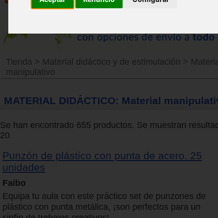
Tienda
>
Material didáctico y de estimulación
>
Materia
manipulativo
MATERIAL DIDÁCTICO: Material manipulati
Se han encontrado 655 productos. Se muestran resultad
20.
Punzón de plástico con punta de acero. 25
unidades
Faibo
Equipa tu aula con este práctico set de punzones de
plástico con punta metálica, ¡son perfectos para un
sinfín de trabajos creativos!