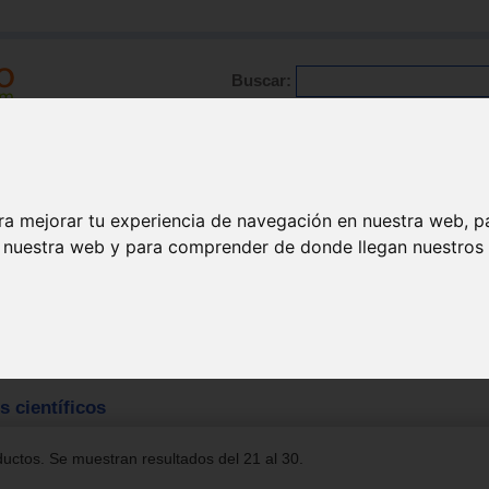
Buscar:
Formación
Directorio
Trabajo
Registro
ra mejorar tu experiencia de navegación en nuestra web, p
n nuestra web y para comprender de donde llegan nuestros v
uetes científicos
 científicos
uctos. Se muestran resultados del 21 al 30.