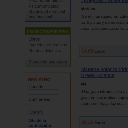
¿Enigmas? Misterios 
Para matemáticas
Psicomotricidad
bioViva
Motricidad orofacial
¡Sé el más rápido en adivi
miofuncional
las 5 pistas y demuestra 
sepa la respuesta correcta
Libros
Juguetes educativos
Material didáctico
14.02
Euros
Busqueda avanzada
Sistema solar híbrid
Green Science
REGISTRO
4M
Usuario
¡Una gran introducción a 
giran en sus órbitas bajo l
Contraseña
cuando no haya luz solar.
Olvidé la
20.35
Euros
contraseña