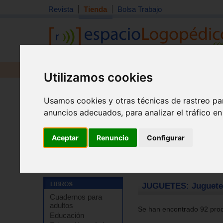
Revista
Tienda
Bolsa Trabajo
Revista
Libros
Material
Juguetes
Utilizamos cookies
Usamos cookies y otras técnicas de rastreo pa
anuncios adecuados, para analizar el tráfico e
Aceptar
Renuncio
Configurar
Tienda
>
Juguetes educativos
>
Juguete por tipo
>
Jug
JUGUETES: Juguetes
Cuadernos para
adultos
Se han encontrado 92 prod
Educación