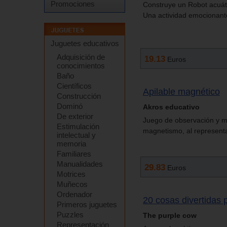
Promociones
Construye un Robot acuáti
Una actividad emocionant
Juguetes educativos
Adquisición de
19.13
Euros
conocimientos
Baño
Científicos
Apilable magnético
Construcción
Dominó
Akros educativo
De exterior
Juego de observación y ma
Estimulación
magnetismo, al representar
intelectual y
memoria
Familiares
Manualidades
29.83
Euros
Motrices
Muñecos
Ordenador
20 cosas divertidas 
Primeros juguetes
Puzzles
The purple cow
Representación