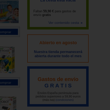
La cesta está vacía
Faltan
59,90 €
para gastos de
envío
gratis
Ver contenido cesta
Abierto en agosto
Nuestra tienda permanecerá
abierta durante todo el mes
Gastos de envío
G R A T I S
Envíos España península para
pedidos superiores a 59,90 euros
(más iva)
(condiciones)