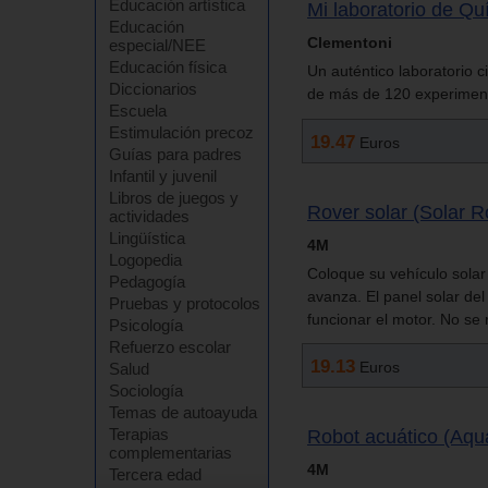
Educación artística
Mi laboratorio de Qu
Educación
Clementoni
especial/NEE
Educación física
Un auténtico laboratorio c
Diccionarios
de más de 120 experimen
Escuela
Estimulación precoz
19.47
Euros
Guías para padres
Infantil y juvenil
Libros de juegos y
Rover solar (Solar 
actividades
Lingüística
4M
Logopedia
Coloque su vehículo solar
Pedagogía
avanza. El panel solar del 
Pruebas y protocolos
funcionar el motor. No se 
Psicología
Refuerzo escolar
19.13
Euros
Salud
Sociología
Temas de autoayuda
Terapias
Robot acuático (Aqu
complementarias
4M
Tercera edad