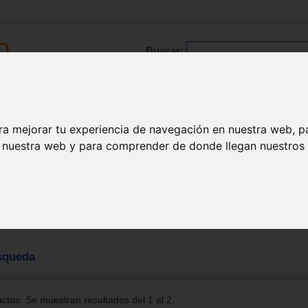
Buscar:
Formación
Directorio
Trabajo
Registro
ra mejorar tu experiencia de navegación en nuestra web, p
n nuestra web y para comprender de donde llegan nuestros v
squeda
tos. Se muestran resultados del 1 al 2.