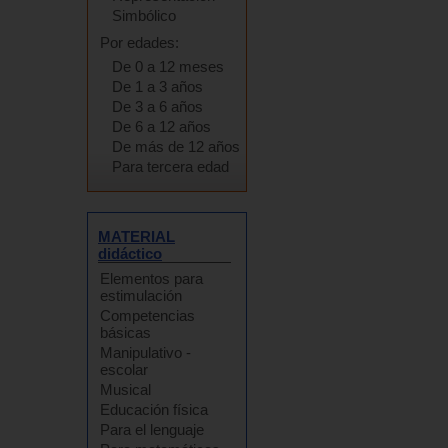
Simbólico
Por edades:
De 0 a 12 meses
De 1 a 3 años
De 3 a 6 años
De 6 a 12 años
De más de 12 años
Para tercera edad
MATERIAL
didáctico
Elementos para
estimulación
Competencias
básicas
Manipulativo -
escolar
Musical
Educación física
Para el lenguaje