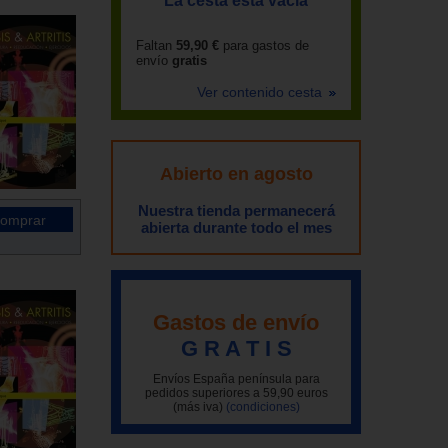
La cesta está vacía
Faltan
59,90 €
para gastos de
envío
gratis
Ver contenido cesta
Abierto en agosto
Nuestra tienda permanecerá
abierta durante todo el mes
Gastos de envío
G R A T I S
Envíos España península para
pedidos superiores a 59,90 euros
(más iva)
(condiciones)