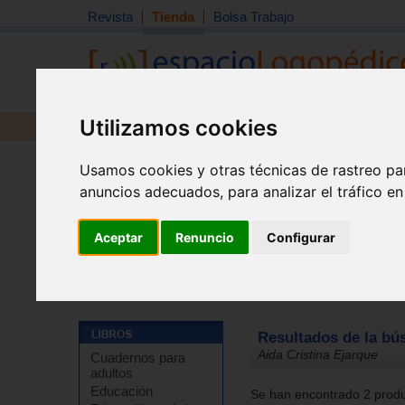
Revista
Tienda
Bolsa Trabajo
Utilizamos cookies
Revista
Libros
Material
Juguetes
Usamos cookies y otras técnicas de rastreo pa
anuncios adecuados, para analizar el tráfico e
Aceptar
Renuncio
Configurar
Tienda
Resultados de la bú
Aida Cristina Ejarque
Cuadernos para
adultos
Educación
Se han encontrado 2 produc