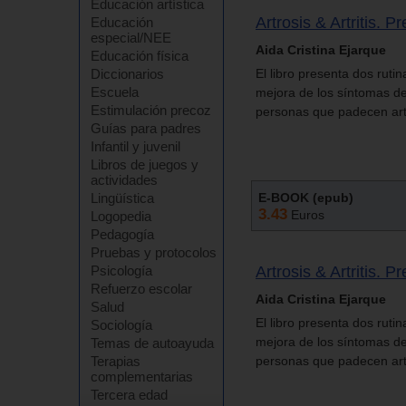
Educación artística
Artrosis & Artritis. 
Educación
especial/NEE
Aida Cristina Ejarque
Educación física
Diccionarios
El libro presenta dos ruti
Escuela
mejora de los síntomas de
Estimulación precoz
personas que padecen artr
Guías para padres
Infantil y juvenil
Libros de juegos y
actividades
Lingüística
E-BOOK (epub)
3.43
Euros
Logopedia
Pedagogía
Pruebas y protocolos
Psicología
Artrosis & Artritis. 
Refuerzo escolar
Aida Cristina Ejarque
Salud
El libro presenta dos ruti
Sociología
mejora de los síntomas de
Temas de autoayuda
Terapias
personas que padecen artr
complementarias
Tercera edad