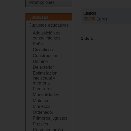
Promociones
LIBRO
28.90
Euros
Juguetes educativos
Adquisición de
conocimientos
1 de 1
Baño
Científicos
Construcción
Dominó
De exterior
Estimulación
intelectual y
memoria
Familiares
Manualidades
Motrices
Muñecos
Ordenador
Primeros juguetes
Puzzles
Representación