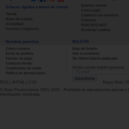
Quienes somos
Enlaces rápidos a temas de interés
Aviso Legal
Tienda
Colabora con nosotros
Bolsa de trabajo
Contacta
Actualidad
ISSN 2013-0627
Cursos y congresos
Gestionar cookies
Nuestras garantías
BOLETÍN
Cómo comprar
Baja del boletin
Envío de pedidos
Alta en el boletin
Formas de pago
Ver último boletin publicado
Contacto tienda
Recibe nuestro boletín quincenal.
Condiciones de venta
Política de devoluciones
RSS
|
XHTML
|
CSS
Mapa Web
|
R
© Majo Producciones 2001-2026
- Prohibida la reproducción parcial o t
información mostrada