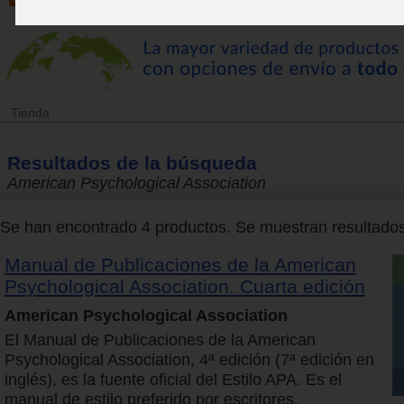
Tienda
Resultados de la búsqueda
American Psychological Association
Se han encontrado 4 productos. Se muestran resultados 
Manual de Publicaciones de la American
Psychological Association. Cuarta edición
American Psychological Association
El Manual de Publicaciones de la American
Psychological Association, 4ª edición (7ª edición en
inglés), es la fuente oficial del Estilo APA. Es el
manual de estilo preferido por escritores,