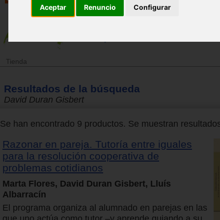
Aceptar
Renuncio
Configurar
Tienda
Resultados de la búsqueda
David Duran Gisbert
Se han encontrado 9 productos. Se muestran resultados 
Razonar en pareja. Tutoría entre iguales
para la resolución cooperativa de
problemas cotidianos
Marta Flores, David Duran Gisbert, Lluís
Albarracín
El programa organiza al alumnado en parejas en las
que uno actúa como tutor –y aprende guiando a su