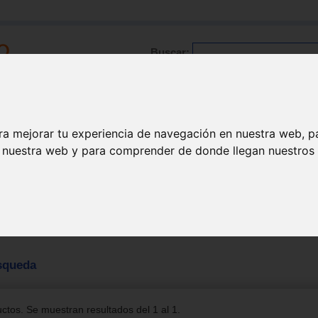
Buscar:
Formación
Directorio
Trabajo
Registro
ra mejorar tu experiencia de navegación en nuestra web, p
n nuestra web y para comprender de donde llegan nuestros v
squeda
tos. Se muestran resultados del 1 al 1.