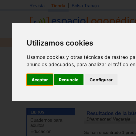
Revista
Tienda
Bolsa Trabajo
Utilizamos cookies
Revista
Libros
Material
Juguetes
Usamos cookies y otras técnicas de rastreo pa
anuncios adecuados, para analizar el tráfico e
Aceptar
Renuncio
Configurar
Tienda
Resultados de la bú
Dharmachari Nagaraja
Cuadernos para
adultos
Educación
Se han encontrado 1 produc