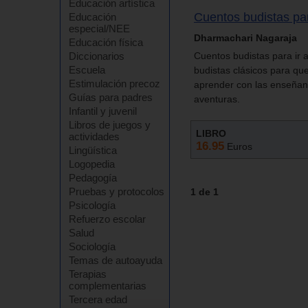
Educación artística
Cuentos budistas par
Educación
especial/NEE
Dharmachari Nagaraja
Educación física
Diccionarios
Cuentos budistas para ir 
Escuela
budistas clásicos para que
Estimulación precoz
aprender con las enseñan
Guías para padres
aventuras.
Infantil y juvenil
Libros de juegos y
LIBRO
actividades
16.95
Euros
Lingüística
Logopedia
Pedagogía
Pruebas y protocolos
1 de 1
Psicología
Refuerzo escolar
Salud
Sociología
Temas de autoayuda
Terapias
complementarias
Tercera edad