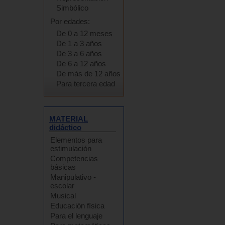
Simbólico
Por edades:
De 0 a 12 meses
De 1 a 3 años
De 3 a 6 años
De 6 a 12 años
De más de 12 años
Para tercera edad
MATERIAL
didáctico
Elementos para
estimulación
Competencias
básicas
Manipulativo -
escolar
Musical
Educación física
Para el lenguaje