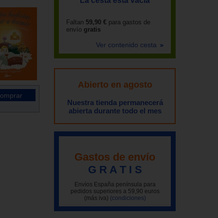
La cesta está vacía
Faltan
59,90 €
para gastos de
envío
gratis
Ver contenido cesta
Abierto en agosto
Nuestra tienda permanecerá
abierta durante todo el mes
Gastos de envío
G R A T I S
Envíos España península para
pedidos superiores a 59,90 euros
(más iva)
(condiciones)