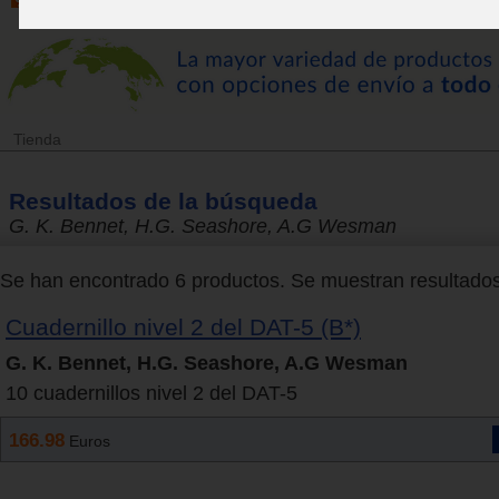
Tienda
Resultados de la búsqueda
G. K. Bennet, H.G. Seashore, A.G Wesman
Se han encontrado 6 productos. Se muestran resultados 
Cuadernillo nivel 2 del DAT-5 (B*)
G. K. Bennet, H.G. Seashore, A.G Wesman
10 cuadernillos nivel 2 del DAT-5
166.98
Euros