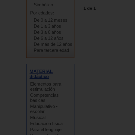
Simbólico
1 de 1
Por edades:
De 0 a 12 meses
De 1 a 3 años
De 3 a 6 años
De 6 a 12 años
De más de 12 años
Para tercera edad
MATERIAL
didáctico
Elementos para
estimulación
Competencias
básicas
Manipulativo -
escolar
Musical
Educación física
Para el lenguaje