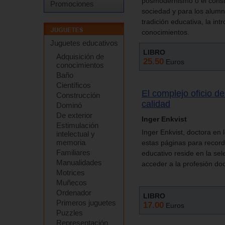
posmodernismo o el const
Promociones
sociedad y para los alumn
tradición educativa, la in
conocimientos.
Juguetes educativos
LIBRO
Adquisición de
25.50
Euros
conocimientos
Baño
Científicos
El complejo oficio d
Construcción
calidad
Dominó
De exterior
Inger Enkvist
Estimulación
Inger Enkvist, doctora en 
intelectual y
memoria
estas páginas para record
Familiares
educativo reside en la sel
Manualidades
acceder a la profesión do
Motrices
Muñecos
Ordenador
LIBRO
Primeros juguetes
17.00
Euros
Puzzles
Representación