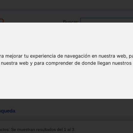
Buscar:
Formación
Directorio
Trabajo
Registro
ra mejorar tu experiencia de navegación en nuestra web, p
n nuestra web y para comprender de donde llegan nuestros v
squeda
tos. Se muestran resultados del 1 al 3.