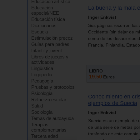
Educación artística
La buena y la mala e
Educación
especial/NEE
Inger Enkvist
Educación física
Diccionarios
Sus páginas recorren los 
Escuela
Occidente (sin dejar de mi
Estimulación precoz
como de los desaciertos
Guías para padres
Francia, Finlandia, Estado
Infantil y juvenil
Libros de juegos y
actividades
Lingüística
LIBRO
Logopedia
19.50
Euros
Pedagogía
Pruebas y protocolos
Psicología
Conocimiento en cris
Refuerzo escolar
ejemplos de Suecia
Salud
Sociología
Inger Enkvist
Temas de autoayuda
Suecia es un ejemplo de u
Terapias
de una serie de metas polí
complementarias
trasfondo de este cambio.
Tercera edad