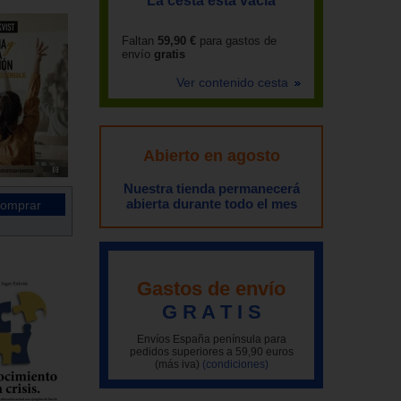
La cesta está vacía
Faltan
59,90 €
para gastos de
envío
gratis
Ver contenido cesta
Abierto en agosto
Nuestra tienda permanecerá
abierta durante todo el mes
Gastos de envío
G R A T I S
Envíos España península para
pedidos superiores a 59,90 euros
(más iva)
(condiciones)