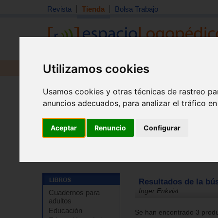
Revista
Tienda
Bolsa Trabajo
Utilizamos cookies
Revista
Libros
Material
Juguetes
Usamos cookies y otras técnicas de rastreo pa
anuncios adecuados, para analizar el tráfico e
Aceptar
Renuncio
Configurar
Tienda
Resultados de la bú
Inger Enkvist
Cuadernos para
adultos
Educación
Se han encontrado 3 produc