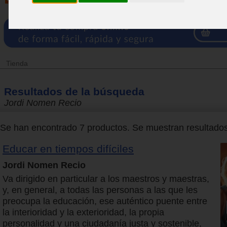
Tienda
Resultados de la búsqueda
Jordi Nomen Recio
Se han encontrado 7 productos. Se muestran resultados 
Educar en tiempos difíciles
Jordi Nomen Recio
Va dirigido en particular a los maestros y maestras,
y, en general, a todas las personas a las que les
preocupa la educación, ese auténtico puente entre
la interioridad y la exterioridad, la propia
personalidad y una ciudadanía justa y sostenible,