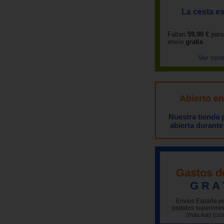
La cesta es
Faltan
59,90 €
para
envío
gratis
Ver con
Abierto e
Nuestra tienda
abierta durante
Gastos d
G R A 
Envíos España pe
pedidos superiores
(más iva)
(con