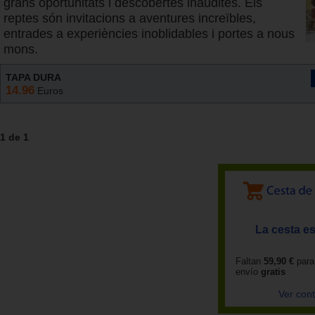
grans oportunitats i descobertes inaudites. Els
reptes són invitacions a aventures increïbles,
entrades a experiències inoblidables i portes a nous
mons.
TAPA DURA
14.96
Euros
1 de 1
La cesta es
Faltan
59,90 €
para
envío
gratis
Ver con