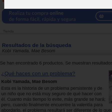
Tienda
Resultados de la búsqueda
Kobi Yamada, Mae Besom
Se han encontrado 6 productos. Se muestran resultados 
¿Qué haces con un problema?
Kobi Yamada, Mae Besom
Esta es la historia de un problema persistente y de
un niño que no está muy seguro de qué hacer con
él. Cuanto más tiempo lo evite, más grande se hará;
pero, cuando finalmente encuentre la valentía para
abordarlo, el problema resultará ser diferente de lo qu