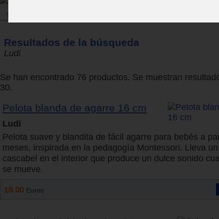
Tienda
Resultados de la búsqueda
Ludi
Se han encontrado 76 productos. Se muestran resultado
30.
Pelota blanda de agarre 16 cm
Ludi
Pelota suave y blandita de fácil agarre para bebés a par
meses, inspirada en la pedagogía Montessori. Lleva u
cascabel en el interior que produce un dulce sonido cu
se mueve.
18.00
Euros