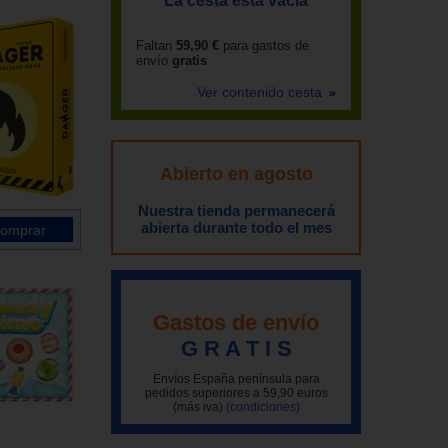
La cesta está vacía
Faltan
59,90 €
para gastos de
envío
gratis
Ver contenido cesta
Abierto en agosto
Nuestra tienda permanecerá
abierta durante todo el mes
Gastos de envío
G R A T I S
Envíos España península para
pedidos superiores a 59,90 euros
(más iva)
(condiciones)