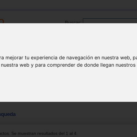
Buscar:
Formación
Directorio
Trabajo
Registro
ra mejorar tu experiencia de navegación en nuestra web, p
n nuestra web y para comprender de donde llegan nuestros v
squeda
tos. Se muestran resultados del 1 al 4.