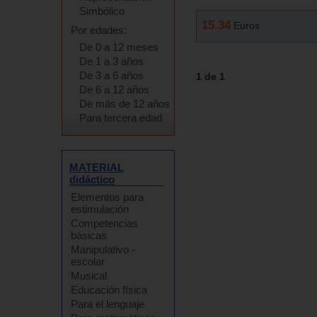
Simbólico
15.34
Euros
Por edades:
De 0 a 12 meses
De 1 a 3 años
De 3 a 6 años
1 de 1
De 6 a 12 años
De más de 12 años
Para tercera edad
MATERIAL
didáctico
Elementos para
estimulación
Competencias
básicas
Manipulativo -
escolar
Musical
Educación física
Para el lenguaje