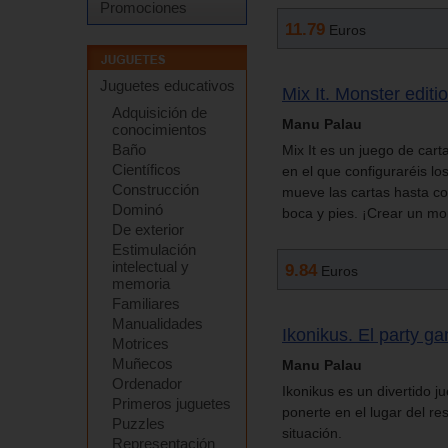
Promociones
11.79
Euros
Juguetes educativos
Mix It. Monster editi
Adquisición de
Manu Palau
conocimientos
Baño
Mix It es un juego de cart
Científicos
en el que configuraréis l
Construcción
mueve las cartas hasta co
Dominó
boca y pies. ¡Crear un mo
De exterior
Estimulación
intelectual y
9.84
Euros
memoria
Familiares
Manualidades
Ikonikus. El party 
Motrices
Muñecos
Manu Palau
Ordenador
Ikonikus es un divertido j
Primeros juguetes
ponerte en el lugar del re
Puzzles
situación.
Representación