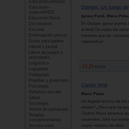
Educación artística
Danger. Un juego de 
Educación
especial/NEE
Ignasi Ferré, Manu Pala
Educación física
Diccionarios
En Danger, ganar puntos e
Escuela
el final! De todas las car
Estimulación precoz
mientras que las consecut
Guías para padres
catastrófico!
Infantil y juvenil
Libros de juegos y
actividades
Lingüística
13.25
Euros
Logopedia
Pedagogía
Pruebas y protocolos
Candy time
Psicología
Refuerzo escolar
Manu Palau
Salud
Ha llegado la hora de los
Sociología
resistir? ¿Pero qué ha pa
Temas de autoayuda
¡Todos! Ahora tenemos que
Terapias
caramelos. Gira tus loseta
complementarias
Tercera edad
mayor número de ellos.