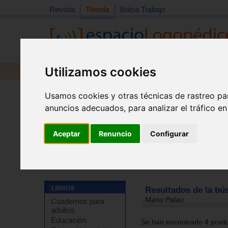
Revista
Tienda
Bolsa Trabajo
Utilizamos cookies
Revista
Libros
Material
Juguetes
Usamos cookies y otras técnicas de rastreo pa
anuncios adecuados, para analizar el tráfico e
Aceptar
Renuncio
Configurar
Tienda
Resultados de la bú
Manu Palau
Cuadernos para
adultos
Educación
Se han encontrado 4 produc