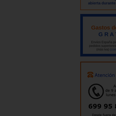
abierta durante
Gastos d
G R A 
Envíos España pe
pedidos superiores
(más iva)
(con