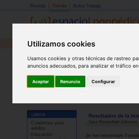
Revista
Tienda
Bolsa Trabajo
Utilizamos cookies
Revista
Libros
Material
Juguetes
Usamos cookies y otras técnicas de rastreo pa
anuncios adecuados, para analizar el tráfico e
Aceptar
Renuncio
Configurar
Tienda
Resultados de la bú
Sara Rosenfeld-Johnson
Cuadernos para
adultos
Educación
Se han encontrado 3 produc