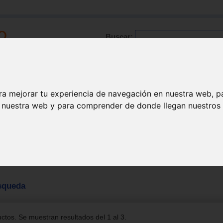
Buscar:
Formación
Directorio
Trabajo
Registro
ra mejorar tu experiencia de navegación en nuestra web, p
n nuestra web y para comprender de donde llegan nuestros v
squeda
tos. Se muestran resultados del 1 al 3.