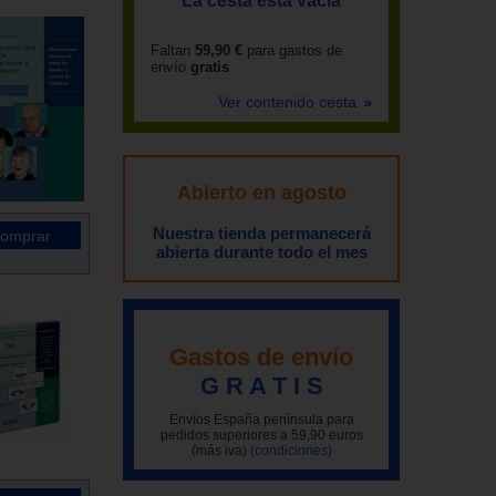
La cesta está vacía
Faltan
59,90 €
para gastos de
envío
gratis
Ver contenido cesta
Abierto en agosto
Nuestra tienda permanecerá
abierta durante todo el mes
Gastos de envío
G R A T I S
Envíos España península para
pedidos superiores a 59,90 euros
(más iva)
(condiciones)