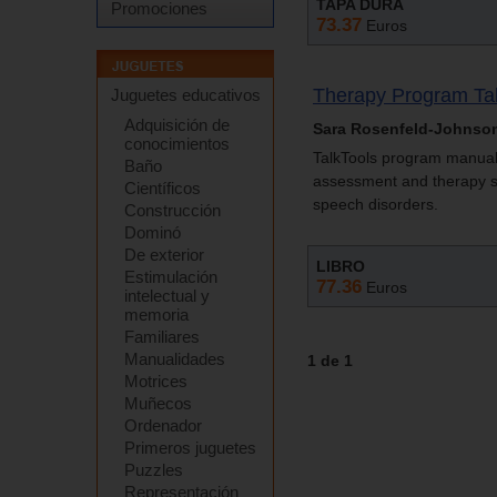
TAPA DURA
Promociones
73.37
Euros
Therapy Program Tal
Juguetes educativos
Adquisición de
Sara Rosenfeld-Johnso
conocimientos
TalkTools program manuals 
Baño
assessment and therapy st
Científicos
speech disorders.
Construcción
Dominó
De exterior
LIBRO
Estimulación
77.36
Euros
intelectual y
memoria
Familiares
Manualidades
1 de 1
Motrices
Muñecos
Ordenador
Primeros juguetes
Puzzles
Representación