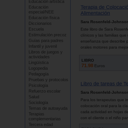
Educación artística
Terapia de Colocació
Educación
especial/NEE
Alimentación
Educación física
Sara Rosenfeld-Johnso
Diccionarios
Escuela
Este libro de Sara Rosenfe
Estimulación precoz
clínicos y las familias qu
Guías para padres
enseñanza que describe pa
Infantil y juvenil
orales motores para mejora
Libros de juegos y
actividades
LIBRO
Lingüística
71.98
Euros
Logopedia
Pedagogía
Pruebas y protocolos
Libro de tareas de T
Psicología
Refuerzo escolar
Sara Rosenfeld-Johnso
Salud
Para los terapeutas que i
Sociología
colocación oral para la cla
Temas de autoayuda
cada actividad en hojas de
Terapias
con el cliente o el niño pa
complementarias
Tercera edad