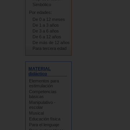
Simbólico
Por edades:
De 0 a 12 meses
De 1 a 3 años
De 3 a 6 años
De 6 a 12 años
De más de 12 años
Para tercera edad
MATERIAL
didáctico
Elementos para
estimulación
Competencias
básicas
Manipulativo -
escolar
Musical
Educación física
Para el lenguaje