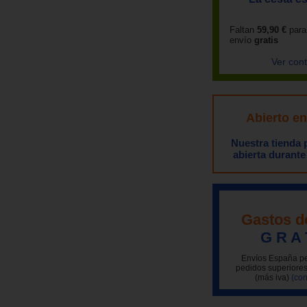
Faltan
59,90 €
para
envío
gratis
Ver con
Abierto e
Nuestra tienda
abierta durante
Gastos d
G R A 
Envíos España pe
pedidos superiores
(más iva)
(con