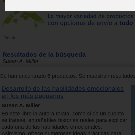
Tienda
Resultados de la búsqueda
Susan A. Miller
Se han encontrado 6 productos. Se muestran resultados 
Desarrollo de las habilidades emocionales
en los más pequeños
Susan A. Miller
En este libro la autora relata, como si de un cuento
se tratase, entrañables historias reales para explicar
cada una de las habilidades emocionales.
Asimismo, ofrece numerosas ideas prácticas para