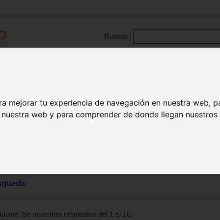
Buscar:
Formación
Directorio
Trabajo
Registro
ra mejorar tu experiencia de navegación en nuestra web, p
n nuestra web y para comprender de donde llegan nuestros v
squeda
uctos. Se muestran resultados del 1 al 10.