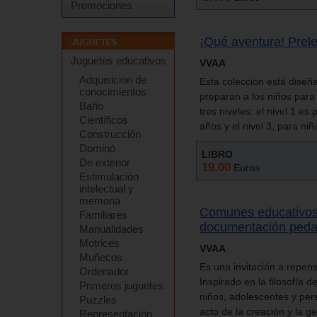
Promociones
¡Qué aventura! Prele
Juguetes educativos
VVAA
Adquisición de
Esta colección está diseñ
conocimientos
preparan a los niños para 
Baño
tres niveles: el nivel 1 es
Científicos
años y el nivel 3, para ni
Construcción
Dominó
LIBRO
De exterior
19.00
Euros
Estimulación
intelectual y
memoria
Comunes educativos.
Familiares
documentación peda
Manualidades
Motrices
VVAA
Muñecos
Es una invitación a repen
Ordenador
Inspirado en la filosofía 
Primeros juguetes
niños, adolescentes y pe
Puzzles
acto de la creación y la g
Representación