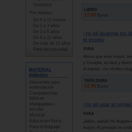
Simbólico
LIBRO
Por edades:
17.00
Euros
De 0 a 12 meses
De 1 a 3 años
De 3 a 6 años
¡Ya sé lavarme los di
De 6 a 12 años
el espejo
De más de 12 años
VVAA
Para tercera edad
Ahora que eres mayor, tie
y Conejita, es fácil y dive
el espejo, ¡no olvides nin
MATERIAL
didáctico
TAPA DURA
Elementos para
12.95
Euros
estimulación
Competencias
básicas
Manipulativo -
¡Ya sé usar el orinal
escolar
VVAA
Musical
Educación física
¡Adiós, pañal! Ha llegado
Para el lenguaje
mayor. Al principio te cos