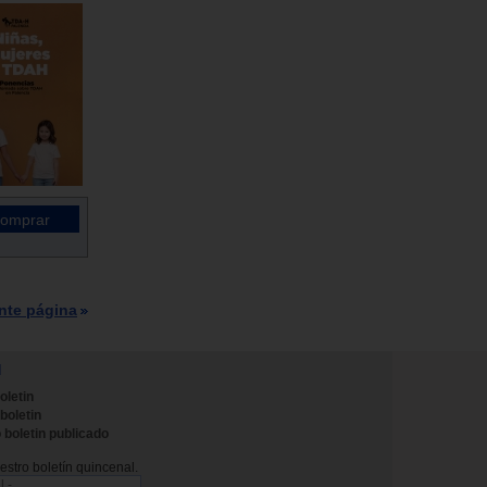
nte página
N
oletin
 boletin
 boletin publicado
stro boletín quincenal.