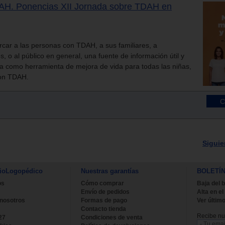
DAH. Ponencias XII Jornada sobre TDAH en
cercar a las personas con TDAH, a sus familiares, a
s, o al público en general, una fuente de información útil y
a como herramienta de mejora de vida para todas las niñas,
con TDAH.
Siguie
ioLogopédico
Nuestras garantías
BOLETÍ
os
Cómo comprar
Baja del b
Envío de pedidos
Alta en el
 nosotros
Formas de pago
Ver último
Contacto tienda
Recibe nue
27
Condiciones de venta