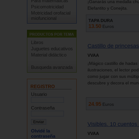
Para matemáticas
¡Ganarás una medalla chul
Psicomotricidad
Elefantito y Conejita.
Motricidad orofacial
miofuncional
TAPA DURA
13.50
Euros
Libros
Castillo de princesas
Juguetes educativos
Material didáctico
VVAA
¡Mágico castillo de hadas 
Busqueda avanzada
ilustraciones, el lector po
como jugar con sus múltip
descubre y decora el mund
REGISTRO
Usuario
24.95
Euros
Contraseña
Visibles. 10 cuentos
Olvidé la
VVAA
contraseña