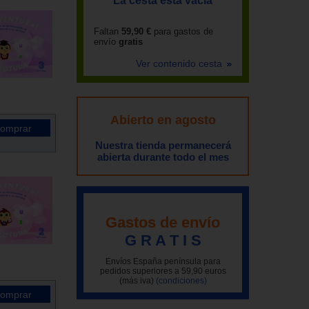
La cesta está vacía
Faltan
59,90 €
para gastos de
envío
gratis
Ver contenido cesta
Abierto en agosto
Nuestra tienda permanecerá
abierta durante todo el mes
Gastos de envío
G R A T I S
Envíos España península para
pedidos superiores a 59,90 euros
(más iva)
(condiciones)