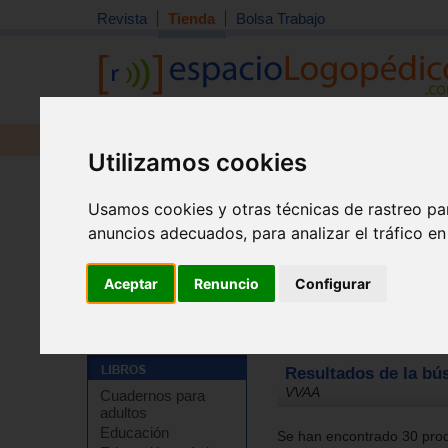
Revista
Tienda
Bolsa Trabajo
Revista
Libros
Material
Juguetes
Utilizamos cookies
Usamos cookies y otras técnicas de rastreo pa
anuncios adecuados, para analizar el tráfico e
Aceptar
Renuncio
Configurar
Tienda
Resultados de la bú
VVAA
Cuadernos para
adultos
Educación
Se han encontrado 30 prod