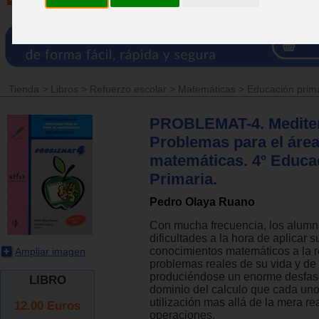
Tienda
>
Libros
>
Refuerzo escolar
>
Matemáticas
>
Educación prim
PROBLEMAT-4. Mediter
Problemas para el área
matemáticas. 4º Educa
Primaria.
Pedro Olaya Ruano
Con mucha frecuencia, los alum
dificultades a la hora de aplicar s
conocimientos matemáticos a la r
Ampliar imagen
problemas reales de su vida y de 
produciéndose un enorme desfase
LIBRO
dominio del calculo que cada un
utilización mas allá de la mera re
12.00
Euros
operaciones.