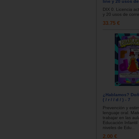
line y 20 usos d
DIX 0. Licencia act
y 20 usos de corre
33.75 €
¿Hablamos? Doña
( / r / / d / ) - 7
Prevención y estim
lenguaje oral. Mat
trabajar en las au
Educación Infantil
niveles de Edu...
2.00 €