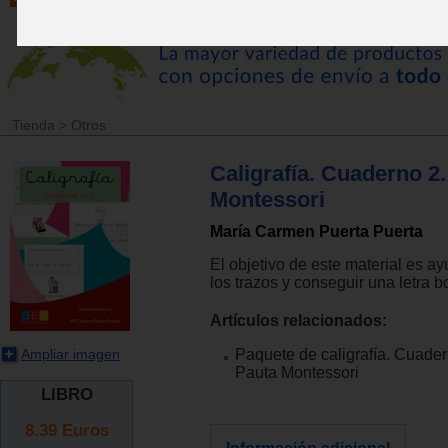
Tienda
>
Otros
Caligrafía. Cuaderno 2
Montessori
María Carmen Puerta Puerta
El objetivo de este material es a
los trazos y conseguir una letra bo
Artículos relacionados:
Paquete de caligrafía. Cuader
Ampliar imagen
Pauta Montessori
LIBRO
8.39
Euros