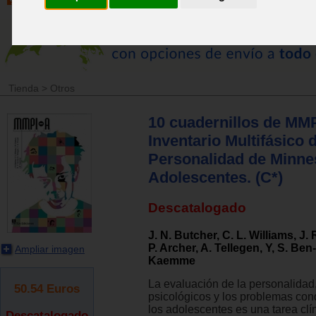
Tienda
>
Otros
10 cuadernillos de MMP
Inventario Multifásico 
Personalidad de Minne
Adolescentes. (C*)
Descatalogado
J. N. Butcher, C. L. Williams, J.
P. Archer, A. Tellegen, Y, S. Ben
Ampliar imagen
Kaemme
La evaluación de la personalidad
50.54
Euros
psicológicos y los problemas con
los adolescentes es una tarea clíni
Descatalogado