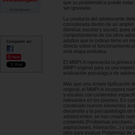
que su problemática puede estar
ser ignorada.
56.06 Dólares*
La conducta del adolescente deb
considerada dentro de un amplio 
(familiar, escolar y social), pues e
comportamiento de los otros adol
adultos que le rodean tiene un i
Compartir en:
directo sobre el funcionamiento p
esta etapa evolutiva.
Save
El MMPI-A representa la primera r
MMPI original para su uso especi
evaluación psicológica de adoles
Más que una simple tipificación d
original, el MMPI-A incorpora nu
y escalas con contenidos especí
relevantes en los jóvenes. En con
construido nuevos elementos aco
desarrollo y la psicopatología de 
adolescentes, se han creado nue
contenido (Problemas escolares,
aspiraciones, Alienación...) y su
(dos para evaluar Problemas de a