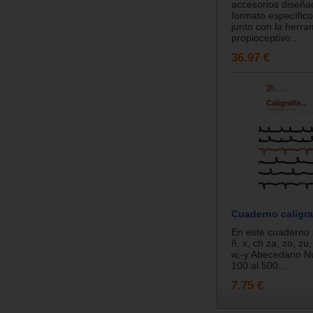
accesorios diseña
formato específic
junto con la herra
propioceptivo...
36.97 €
Cuaderno caligraf
En este cuaderno s
ñ, x, ch za, zo, zu, c
w,-y Abecedario N
100 al 500...
7.75 €