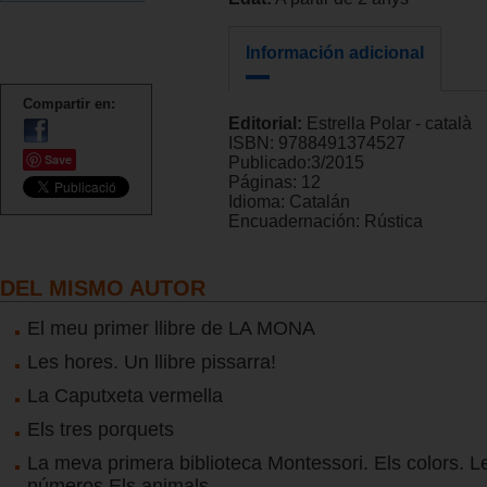
Información adicional
Compartir en:
Editorial:
Estrella Polar - català
ISBN:
9788491374527
Save
Publicado:
3/2015
Páginas:
12
Idioma:
Catalán
Encuadernación:
Rústica
DEL MISMO AUTOR
El meu primer llibre de LA MONA
Les hores. Un llibre pissarra!
La Caputxeta vermella
Els tres porquets
La meva primera biblioteca Montessori. Els colors. Le
números Els animals