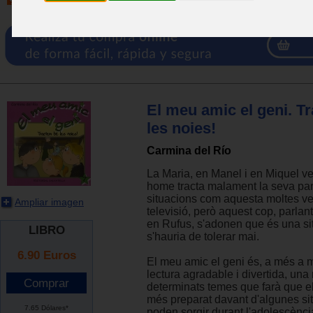
El meu amic el geni. T
les noies!
Carmina del Río
La Maria, en Manel i en Miquel 
home tracta malament la seva pare
situacions com aquesta moltes v
Ampliar imagen
televisió, però aquest cop, parla
en Rufus, s'adonen que és una si
LIBRO
s'hauria de tolerar mai.
6.90
Euros
El meu amic el geni és, a més a 
lectura agradable i divertida, una 
determinats temes que farà que el
més preparat davant d'algunes sit
7.65 Dólares*
poden sorgir durant l'adolescènci