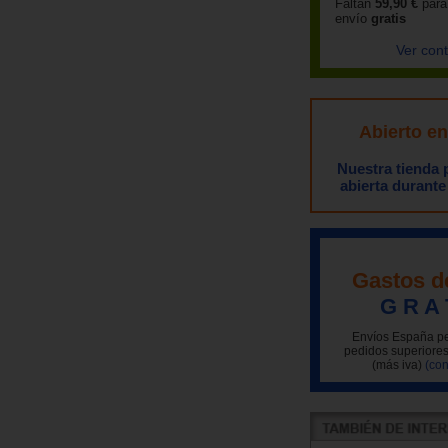
Faltan
59,90 €
para
envío
gratis
Ver con
Abierto e
Nuestra tienda
abierta durante
Gastos d
G R A 
Envíos España pe
pedidos superiores
(más iva)
(con